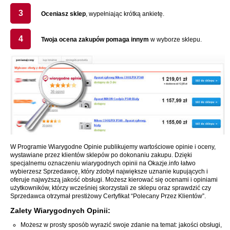
3
Oceniasz sklep
, wypełniając krótką ankietę.
4
Twoja ocena zakupów pomaga innym
w wyborze sklepu.
W Programie Wiarygodne Opinie publikujemy wartościowe opinie i oceny,
wystawiane przez klientów sklepów po dokonaniu zakupu. Dzięki
specjalnemu oznaczeniu wiarygodnych opinii na Okazje.info łatwo
wybierzesz Sprzedawcę, który zdobył największe uznanie kupujących i
oferuje najwyższą jakość obsługi. Możesz kierować się ocenami i opiniami
użytkowników, którzy wcześniej skorzystali ze sklepu oraz sprawdzić czy
Sprzedawca otrzymał prestiżowy Certyfikat “Polecany Przez Klientów”.
Zalety Wiarygodnych Opinii:
Możesz w prosty sposób wyrazić swoje zdanie na temat: jakości obsługi,