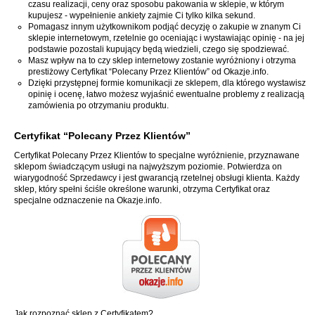
czasu realizacji, ceny oraz sposobu pakowania w sklepie, w którym
kupujesz - wypełnienie ankiety zajmie Ci tylko kilka sekund.
Pomagasz innym użytkownikom podjąć decyzję o zakupie w znanym Ci
sklepie internetowym, rzetelnie go oceniając i wystawiając opinię - na jej
podstawie pozostali kupujący będą wiedzieli, czego się spodziewać.
Masz wpływ na to czy sklep internetowy zostanie wyróżniony i otrzyma
prestiżowy Certyfikat “Polecany Przez Klientów” od Okazje.info.
Dzięki przystępnej formie komunikacji ze sklepem, dla którego wystawisz
opinię i ocenę, łatwo możesz wyjaśnić ewentualne problemy z realizacją
zamówienia po otrzymaniu produktu.
Certyfikat “Polecany Przez Klientów”
Certyfikat Polecany Przez Klientów to specjalne wyróżnienie, przyznawane
sklepom świadczącym usługi na najwyższym poziomie. Potwierdza on
wiarygodność Sprzedawcy i jest gwarancją rzetelnej obsługi klienta. Każdy
sklep, który spełni ściśle określone warunki, otrzyma Certyfikat oraz
specjalne odznaczenie na Okazje.info.
Jak rozpoznać sklep z Certyfikatem?