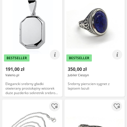
BESTSELLER
BESTSELLER
191,00 zł
350,00 zł
Valerio.pl
Jubiler Cieszyn
Elegancki srebrny gładki
Srebrny pierscien-sygnet z
otwierany prostokątny wisiorek
lapisem lazuli
duże puzderko sekretnik srebro
925