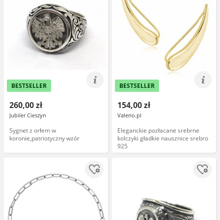
BESTSELLER
BESTSELLER
260,00 zł
154,00 zł
Jubiler Cieszyn
Valerio.pl
Sygnet z orłem w
Eleganckie pozłacane srebrne
koronie,patriotyczny wzór
kolczyki gładkie nausznice srebro
925