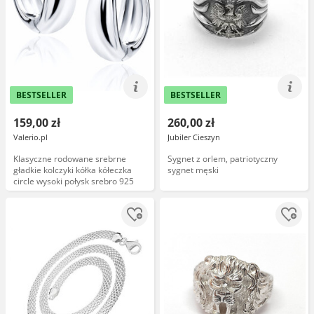
BESTSELLER
BESTSELLER
159,00 zł
260,00 zł
Valerio.pl
Jubiler Cieszyn
Klasyczne rodowane srebrne
Sygnet z orlem, patriotyczny
gładkie kolczyki kółka kółeczka
sygnet męski
circle wysoki połysk srebro 925