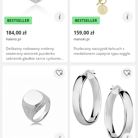
BESTSELLER
BESTSELLER
184,00 zł
159,00 zł
Valerio.pl
manoki.pl
Delikatny rodowany srebrny
Pozłacany naszyjnik łańcuch z
otwierany wisiorek puzderko
medalionem zapięcie typu toggle
sekretnik gładkie serce cyrkonie
srebro 925