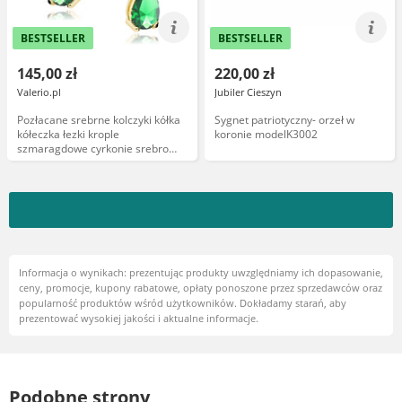
BESTSELLER
BESTSELLER
145,00 zł
220,00 zł
Valerio.pl
Jubiler Cieszyn
Pozłacane srebrne kolczyki kółka
Sygnet patriotyczny- orzeł w
kółeczka łezki krople
koronie modelK3002
szmaragdowe cyrkonie srebro
925
Informacja o wynikach: prezentując produkty uwzględniamy ich dopasowanie,
ceny, promocje, kupony rabatowe, opłaty ponoszone przez sprzedawców oraz
popularność produktów wśród użytkowników. Dokładamy starań, aby
prezentować wysokiej jakości i aktualne informacje.
Podobne strony