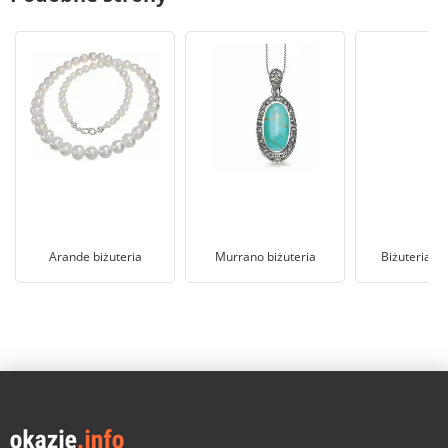
Arande biżuteria
Murrano biżuteria
Biżuteria Ci