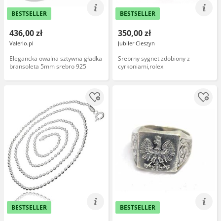
BESTSELLER
BESTSELLER
436,00 zł
350,00 zł
Valerio.pl
Jubiler Cieszyn
Elegancka owalna sztywna gładka
Srebrny sygnet zdobiony z
bransoleta 5mm srebro 925
cyrkoniami,rolex
BESTSELLER
BESTSELLER