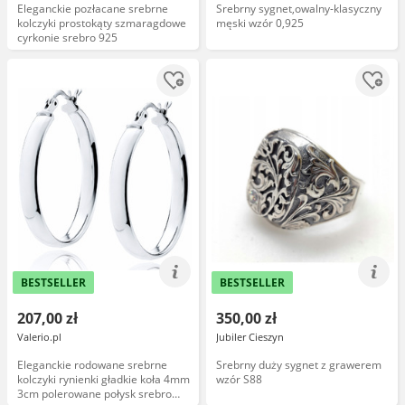
Eleganckie pozłacane srebrne
Srebrny sygnet,owalny-klasyczny
kolczyki prostokąty szmaragdowe
męski wzór 0,925
cyrkonie srebro 925
BESTSELLER
BESTSELLER
207,00 zł
350,00 zł
Valerio.pl
Jubiler Cieszyn
Eleganckie rodowane srebrne
Srebrny duży sygnet z grawerem
kolczyki rynienki gładkie koła 4mm
wzór S88
3cm polerowane połysk srebro