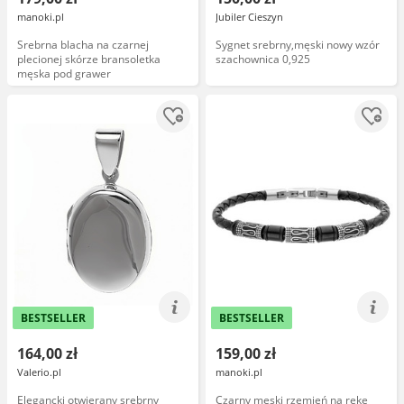
manoki.pl
Jubiler Cieszyn
Srebrna blacha na czarnej
Sygnet srebrny,męski nowy wzór
plecionej skórze bransoletka
szachownica 0,925
męska pod grawer
BESTSELLER
BESTSELLER
164,00 zł
159,00 zł
Valerio.pl
manoki.pl
Elegancki otwierany srebrny
Czarny męski rzemień na rękę