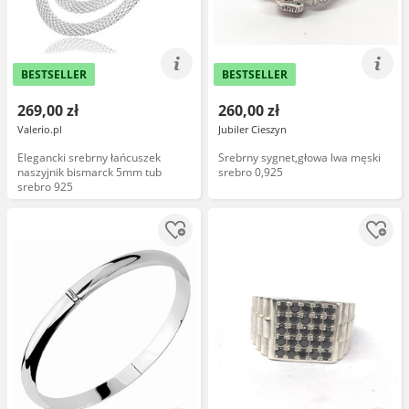
BESTSELLER
BESTSELLER
269,00 zł
260,00 zł
Valerio.pl
Jubiler Cieszyn
Elegancki srebrny łańcuszek
Srebrny sygnet,głowa lwa męski
naszyjnik bismarck 5mm tub
srebro 0,925
srebro 925