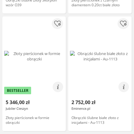
Obrączki ślubne Złoty Skorpion
Złoty pierścionek z czarnym
wzór O39
diamentem 0.20ct białe złoto
BESTSELLER
5 346,00 zł
2 752,00 zł
Jubiler Cieszyn
Eminence.pl
Złoty pierścionek w formie
Obrączki ślubne białe złoto z
obrączki
inicjałami - Au-1113