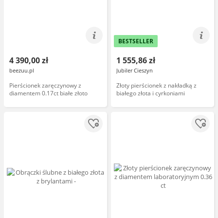
BESTSELLER
4 390,00 zł
1 555,86 zł
beezuu.pl
Jubiler Cieszyn
Pierścionek zaręczynowy z
Złoty pierścionek z nakładką z
diamentem 0.17ct białe złoto
białego złota i cyrkoniami