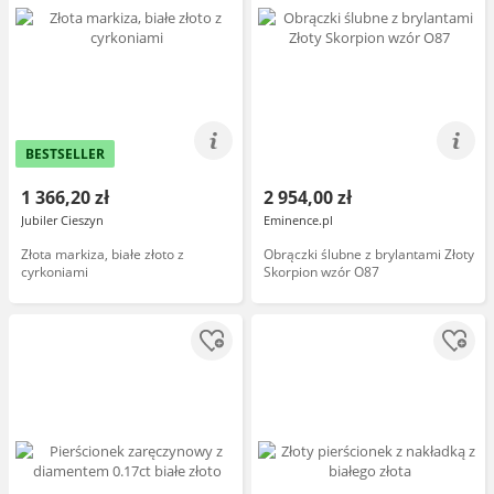
BESTSELLER
1 366,20 zł
2 954,00 zł
Jubiler Cieszyn
Eminence.pl
Złota markiza, białe złoto z
Obrączki ślubne z brylantami Złoty
cyrkoniami
Skorpion wzór O87