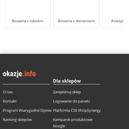
Biżuteria z rubinem
Biżuteria z diamentami
Ametyst bi
Dla sklepów
O nas
Zarejestruj sklep
Kontakt
Logowanie do panelu
Program Wiarygodne Opinie
Platforma CSS ShopSynergy
Ranking sklepów
Kampanie produktowe
Google