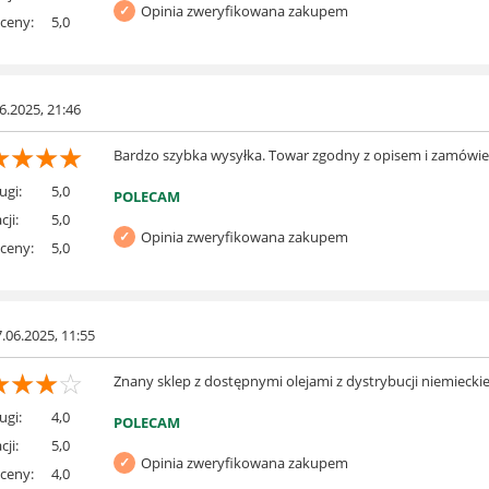
Opinia zweryfikowana zakupem
 ceny:
5,0
6.2025, 21:46
☆
☆
☆
☆
Bardzo szybka wysyłka. Towar zgodny z opisem i zamówi
ugi:
5,0
POLECAM
cji:
5,0
Opinia zweryfikowana zakupem
 ceny:
5,0
.06.2025, 11:55
☆
☆
☆
☆
Znany sklep z dostępnymi olejami z dystrybucji niemiecki
ugi:
4,0
POLECAM
cji:
5,0
Opinia zweryfikowana zakupem
 ceny:
4,0