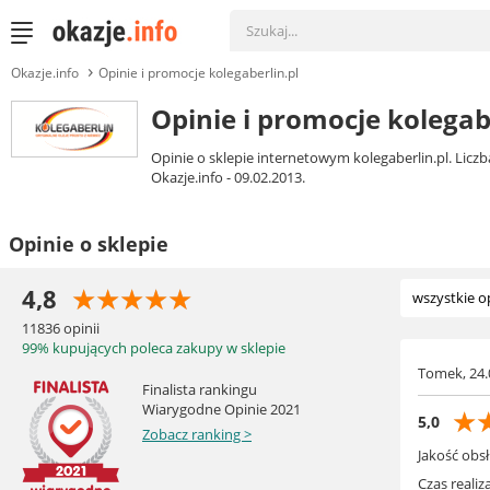
Okazje.info
Opinie i promocje kolegaberlin.pl
Opinie i promocje kolegab
Opinie o sklepie internetowym kolegaberlin.pl. Liczba
Okazje.info - 09.02.2013.
Opinie o sklepie
☆
☆
☆
☆
☆
4,8
wszystkie o
11836
opinii
opinie poz
99% kupujących poleca zakupy w sklepie
opinie neg
Tomek, 24.
Finalista rankingu
Wiarygodne Opinie 2021
☆
5,0
Zobacz ranking >
Jakość obsł
Czas realiza