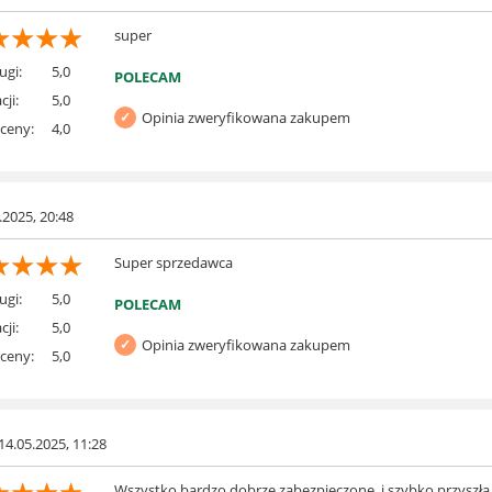
☆
☆
☆
☆
super
ugi:
5,0
POLECAM
cji:
5,0
Opinia zweryfikowana zakupem
 ceny:
4,0
5.2025, 20:48
☆
☆
☆
☆
Super sprzedawca
ugi:
5,0
POLECAM
cji:
5,0
Opinia zweryfikowana zakupem
 ceny:
5,0
14.05.2025, 11:28
Wszystko bardzo dobrze zabezpieczone, i szybko przyszła