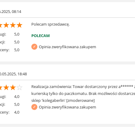
6.2025, 08:14
☆
☆
☆
☆
Polecam sprzedawcę.
ugi:
5,0
POLECAM
cji:
5,0
Opinia zweryfikowana zakupem
 ceny:
5,0
0.05.2025, 18:48
☆
☆
☆
☆
Realizacja zamówienia: Towar dostarczony przez a****** z
kurierską tylko do paczkomatu. Brak możliwości dostarcze
ugi:
4,0
sklep 'kolegaberlin' [zmoderowane]
cji:
5,0
Opinia zweryfikowana zakupem
 ceny:
4,0