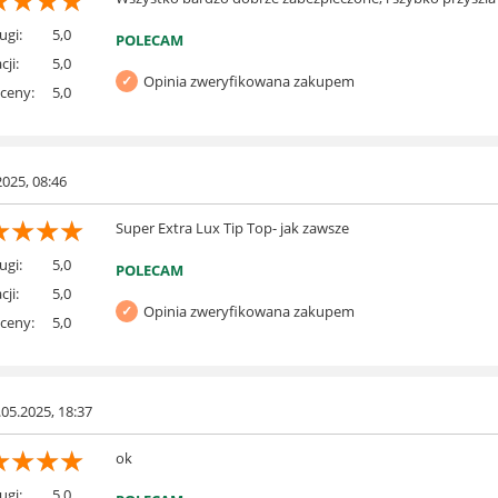
☆
☆
☆
☆
ugi:
5,0
POLECAM
cji:
5,0
Opinia zweryfikowana zakupem
 ceny:
5,0
2025, 08:46
☆
☆
☆
☆
Super Extra Lux Tip Top- jak zawsze
ugi:
5,0
POLECAM
cji:
5,0
Opinia zweryfikowana zakupem
 ceny:
5,0
.05.2025, 18:37
☆
☆
☆
☆
ok
ugi:
5,0