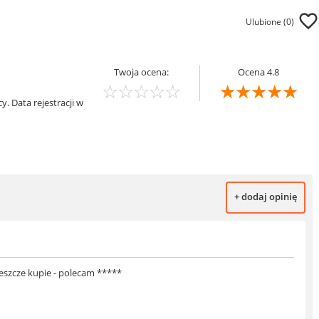
Ulubione (
0
)
Twoja ocena:
Ocena 4.8
☆
☆
☆
☆
☆
☆
☆
☆
☆
☆
. Data rejestracji w
+ dodaj opinię
jeszcze kupie - polecam *****