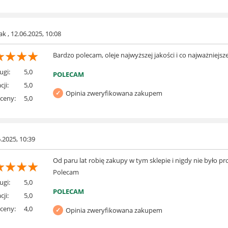
k , 12.06.2025, 10:08
☆
☆
☆
☆
Bardzo polecam, oleje najwyższej jakości i co najważniejs
ugi:
5,0
POLECAM
cji:
5,0
Opinia zweryfikowana zakupem
 ceny:
5,0
6.2025, 10:39
Od paru lat robię zakupy w tym sklepie i nigdy nie było
☆
☆
☆
☆
Polecam
ugi:
5,0
POLECAM
cji:
5,0
 ceny:
4,0
Opinia zweryfikowana zakupem