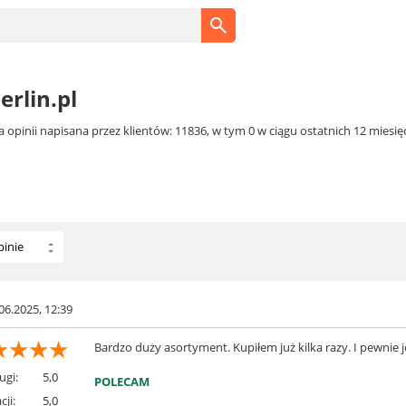
erlin.pl
 opinii napisana przez klientów: 11836, w tym 0 w ciągu ostatnich 12 miesięcy
pinie
ytywne
atywne
06.2025, 12:39
☆
☆
☆
☆
Bardzo duży asortyment. Kupiłem już kilka razy. I pewnie 
ugi:
5,0
POLECAM
cji:
5,0