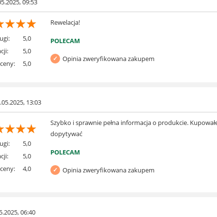
05.2025, 09:53
☆
☆
☆
☆
Rewelacja!
ugi:
5,0
POLECAM
cji:
5,0
Opinia zweryfikowana zakupem
 ceny:
5,0
.05.2025, 13:03
Szybko i sprawnie pełna informacja o produkcie. Kupowałem
☆
☆
☆
☆
dopytywać
ugi:
5,0
POLECAM
cji:
5,0
 ceny:
4,0
Opinia zweryfikowana zakupem
5.2025, 06:40