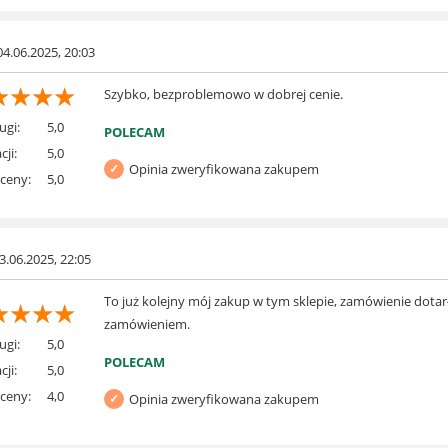
04.06.2025, 20:03
☆
☆
☆
☆
Szybko, bezproblemowo w dobrej cenie.
ugi:
5,0
POLECAM
cji:
5,0
Opinia zweryfikowana zakupem
 ceny:
5,0
3.06.2025, 22:05
To już kolejny mój zakup w tym sklepie, zamówienie dotar
☆
☆
☆
☆
zamówieniem.
ugi:
5,0
POLECAM
cji:
5,0
 ceny:
4,0
Opinia zweryfikowana zakupem