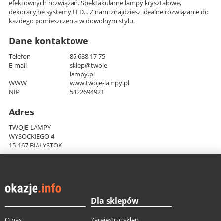
efektownych rozwiązań. Spektakularne lampy kryształowe,
dekoracyjne systemy LED... Z nami znajdziesz idealne rozwiązanie do
każdego pomieszczenia w dowolnym stylu.
Dane kontaktowe
Telefon
85 688 17 75
E-mail
sklep@twoje-
lampy.pl
WWW
www.twoje-lampy.pl
NIP
5422694921
Adres
TWOJE-LAMPY
WYSOCKIEGO 4
15-167 BIAŁYSTOK
Dla sklepów
O nas
Zarejestruj sklep