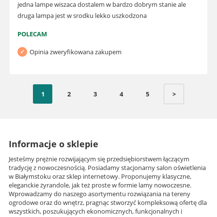
jedna lampe wiszaca dostalem w bardzo dobrym stanie ale
druga lampa jest w srodku lekko uszkodzona
POLECAM
Opinia zweryfikowana zakupem
1
2
3
4
5
>
Informacje o sklepie
Jesteśmy prężnie rozwijającym się przedsiębiorstwem łączącym
tradycję z nowoczesnością. Posiadamy stacjonarny salon oświetlenia
w Białymstoku oraz sklep internetowy. Proponujemy klasyczne,
eleganckie żyrandole, jak też proste w formie lamy nowoczesne.
Wprowadzamy do naszego asortymentu rozwiązania na tereny
ogrodowe oraz do wnętrz, pragnąc stworzyć kompleksową ofertę dla
wszystkich, poszukujących ekonomicznych, funkcjonalnych i