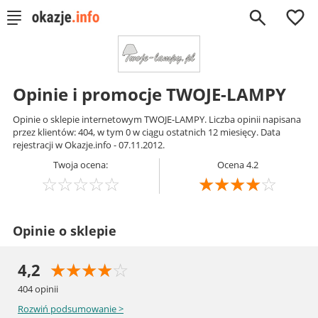
0
Opinie i promocje TWOJE-LAMPY
Opinie o sklepie internetowym TWOJE-LAMPY. Liczba opinii napisana
przez klientów: 404, w tym 0 w ciągu ostatnich 12 miesięcy. Data
rejestracji w Okazje.info - 07.11.2012.
Twoja ocena:
Ocena 4.2
☆
☆
☆
☆
☆
☆
☆
☆
☆
☆
Opinie o sklepie
☆
☆
☆
☆
☆
4,2
404
opinii
Rozwiń
podsumowanie >