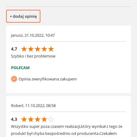
+ dodaj opinię
Janusz, 21.10.2022, 10:47
☆
☆
☆
☆
☆
4,7
Szybko i bez problemow
POLECAM
Opinia zweryfikowana zakupem
Robert, 11.10.2022, 08:58
☆
☆
☆
☆
☆
4,3
Wszystko super poza czasem realizacji,który wynikał z tego że
produkt był chyba bezpośrednio od producenta.Czekałem