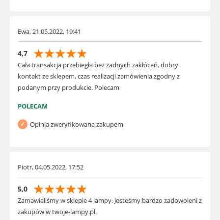
Ewa, 21.05.2022, 19:41
☆
☆
☆
☆
☆
4,7
Cała transakcja przebiegła bez żadnych zakłóceń, dobry
kontakt ze sklepem, czas realizacji zamówienia zgodny z
podanym przy produkcie. Polecam
POLECAM
Opinia zweryfikowana zakupem
Piotr, 04.05.2022, 17:52
☆
☆
☆
☆
☆
5,0
Zamawialiśmy w sklepie 4 lampy. Jesteśmy bardzo zadowoleni z
zakupów w twoje-lampy.pl.