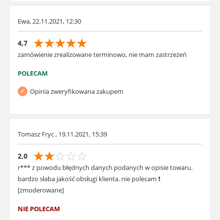
Ewa, 22.11.2021, 12:30
☆
☆
☆
☆
☆
4,7
zamówienie zrealizowane terminowo, nie mam zastrzeżeń
POLECAM
Opinia zweryfikowana zakupem
Tomasz Fryc , 19.11.2021, 15:39
☆
☆
☆
☆
☆
2,0
r*** z powodu błędnych danych podanych w opisie towaru.
bardzo słaba jakość obsługi klienta. nie polecam ❗
[zmoderowane]
NIE POLECAM