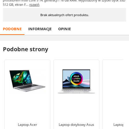
procesorem Intel Core 5 14. generacji i 16 GB RAM. Wyposażony w szybki dysk SSD
512 GB, ekran F...
rozwiń
Brak aktualnych ofert produktu.
PODOBNE
INFORMACJE
OPINIE
Podobne strony
Laptop Acer
Laptop dotykowy Asus
Laptopy 1