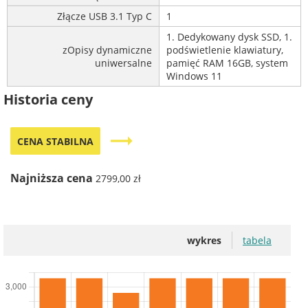
Złącze USB 3.1 Typ C
1
1. Dedykowany dysk SSD, 1.
zOpisy dynamiczne
podświetlenie klawiatury,
uniwersalne
pamięć RAM 16GB, system
Windows 11
Historia ceny
trending_flat
CENA STABILNA
Najniższa cena
2799,00 zł
wykres
tabela