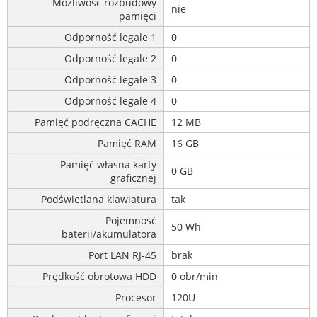
Możliwość rozbudowy
nie
pamięci
Odporność legale 1
0
Odporność legale 2
0
Odporność legale 3
0
Odporność legale 4
0
Pamięć podręczna CACHE
12 MB
Pamięć RAM
16 GB
Pamięć własna karty
0 GB
graficznej
Podświetlana klawiatura
tak
Pojemność
50 Wh
baterii/akumulatora
Port LAN RJ-45
brak
Prędkość obrotowa HDD
0 obr/min
Procesor
120U