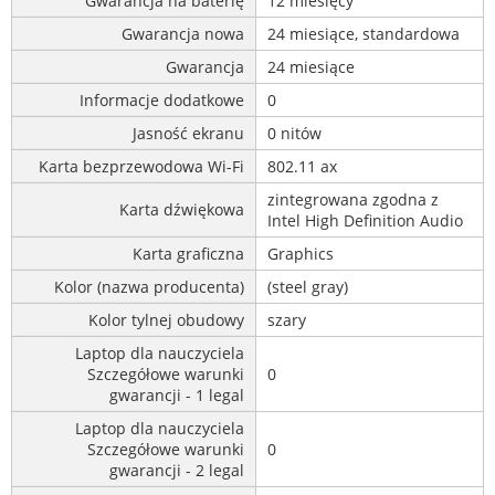
Gwarancja na baterię
12 miesięcy
Gwarancja nowa
24 miesiące, standardowa
Gwarancja
24 miesiące
Informacje dodatkowe
0
Jasność ekranu
0 nitów
Karta bezprzewodowa Wi-Fi
802.11 ax
zintegrowana zgodna z
Karta dźwiękowa
Intel High Definition Audio
Karta graficzna
Graphics
Kolor (nazwa producenta)
(steel gray)
Kolor tylnej obudowy
szary
Laptop dla nauczyciela
Szczegółowe warunki
0
gwarancji - 1 legal
Laptop dla nauczyciela
Szczegółowe warunki
0
gwarancji - 2 legal