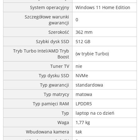
System operacyjny
Windows 11 Home Edition
Szczegółowe warunki
0
gwarancji
Szerokość
362 mm
Szybki dysk SSD
512 GB
Tryb Turbo Intel/AMD Tryb
(w trybie Turbo)
Boost
Tuner TV
nie
Typ dysku SSD
NVMe
Typ gwarancji
standardowa
Typ matrycy
matowa
Typ pamięci RAM
LPDDR5
Typ
laptop na co dzień
Waga
1,77 kg
Wbudowana kamera
tak