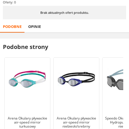
Oferty: 0
Brak aktualnych ofert produktu.
PODOBNE
OPINIE
Podobne strony
Arena Okulary pływackie
Arena Okulary pływackie
Speedo Okulary
air-speed mirror
air-speed mirror
Hydropulse 
turkusowy
niebieski/srebrny
niebie