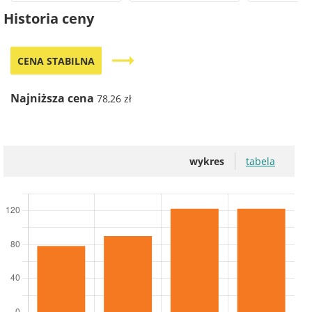
Historia ceny
trending_flat
CENA STABILNA
Najniższa cena
78,26 zł
wykres
tabela