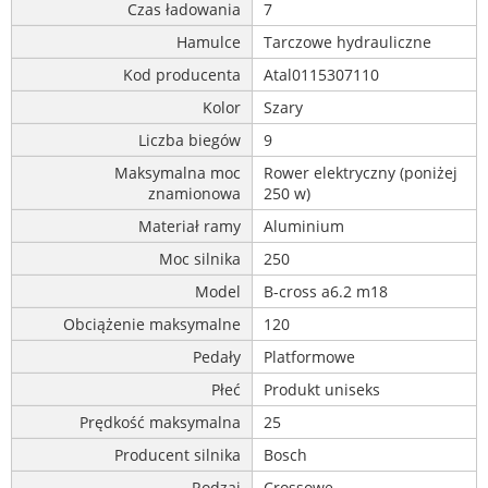
Czas ładowania
7
Hamulce
Tarczowe hydrauliczne
Kod producenta
Atal0115307110
Kolor
Szary
Liczba biegów
9
Maksymalna moc
Rower elektryczny (poniżej
znamionowa
250 w)
Materiał ramy
Aluminium
Moc silnika
250
Model
B-cross a6.2 m18
Obciążenie maksymalne
120
Pedały
Platformowe
Płeć
Produkt uniseks
Prędkość maksymalna
25
Producent silnika
Bosch
Rodzaj
Crossowe