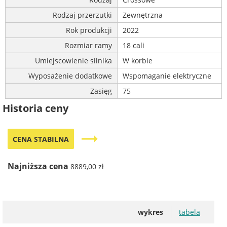
Rodzaj przerzutki
Zewnętrzna
Rok produkcji
2022
Rozmiar ramy
18 cali
Umiejscowienie silnika
W korbie
Wyposażenie dodatkowe
Wspomaganie elektryczne
Zasięg
75
Historia ceny
trending_flat
CENA STABILNA
Najniższa cena
8889,00 zł
wykres
tabela