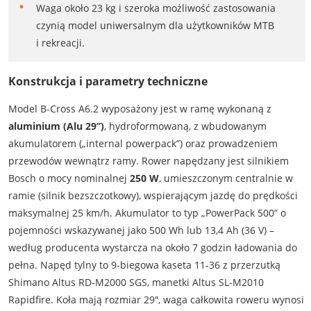
Waga około 23 kg i szeroka możliwość zastosowania
czynią model uniwersalnym dla użytkowników MTB
i rekreacji.
Konstrukcja i parametry techniczne
Model B-Cross A6.2 wyposażony jest w ramę wykonaną z
aluminium (Alu 29”)
, hydroformowaną, z wbudowanym
akumulatorem („internal powerpack”) oraz prowadzeniem
przewodów wewnątrz ramy. Rower napędzany jest silnikiem
Bosch o mocy nominalnej
250 W
, umieszczonym centralnie w
ramie (silnik bezszczotkowy), wspierającym jazdę do prędkości
maksymalnej 25 km/h. Akumulator to typ „PowerPack 500” o
pojemności wskazywanej jako 500 Wh lub 13,4 Ah (36 V) –
według producenta wystarcza na około 7 godzin ładowania do
pełna. Napęd tylny to 9-biegowa kaseta 11-36 z przerzutką
Shimano Altus RD-M2000 SGS, manetki Altus SL-M2010
Rapidfire. Koła mają rozmiar 29″, waga całkowita roweru wynosi