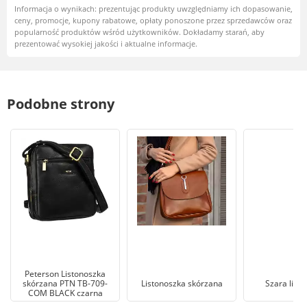
Informacja o wynikach: prezentując produkty uwzględniamy ich dopasowanie,
ceny, promocje, kupony rabatowe, opłaty ponoszone przez sprzedawców oraz
popularność produktów wśród użytkowników. Dokładamy starań, aby
prezentować wysokiej jakości i aktualne informacje.
Podobne strony
Peterson Listonoszka
skórzana PTN TB-709-
Listonoszka skórzana
Szara list
COM BLACK czarna