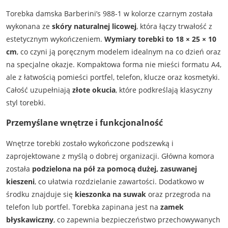
Torebka damska Barberini’s 988-1 w kolorze czarnym została
wykonana ze
skóry naturalnej licowej
, która łączy trwałość z
estetycznym wykończeniem.
Wymiary torebki to 18 × 25 × 10
cm
, co czyni ją poręcznym modelem idealnym na co dzień oraz
na specjalne okazje. Kompaktowa forma nie mieści formatu A4,
ale z łatwością pomieści portfel, telefon, klucze oraz kosmetyki.
Całość uzupełniają
złote okucia
, które podkreślają klasyczny
styl torebki.
Przemyślane wnętrze i funkcjonalność
Wnętrze torebki zostało wykończone podszewką i
zaprojektowane z myślą o dobrej organizacji. Główna komora
została
podzielona na pół za pomocą dużej, zasuwanej
kieszeni
, co ułatwia rozdzielanie zawartości. Dodatkowo w
środku znajduje się
kieszonka na suwak
oraz przegroda na
telefon lub portfel. Torebka zapinana jest na
zamek
błyskawiczny
, co zapewnia bezpieczeństwo przechowywanych