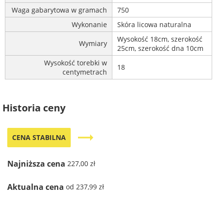
Waga gabarytowa w gramach
750
Wykonanie
Skóra licowa naturalna
Wysokość 18cm, szerokość
Wymiary
25cm, szerokość dna 10cm
Wysokość torebki w
18
centymetrach
Historia ceny
trending_flat
CENA STABILNA
Najniższa cena
227,00 zł
Aktualna cena
od 237,99 zł