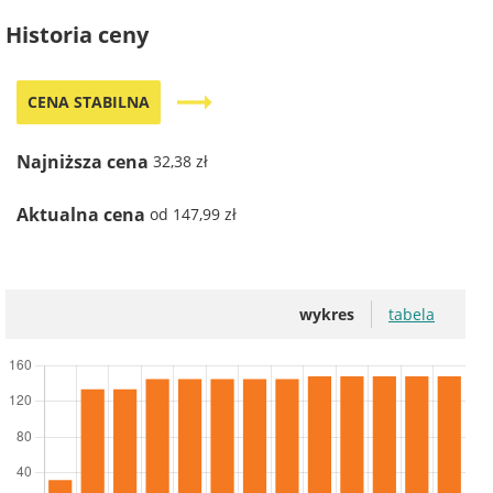
Historia ceny
trending_flat
CENA STABILNA
Najniższa cena
32,38 zł
Aktualna cena
od 147,99 zł
wykres
tabela