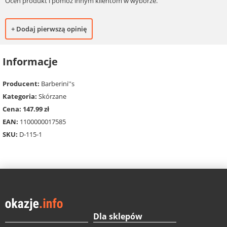
Oceń produkt i pomóż innym klientom w wyborze.
+ Dodaj pierwszą opinię
Informacje
Producent:
Barberini''s
Kategoria:
Skórzane
Cena: 147.99 zł
EAN:
1100000017585
SKU:
D-115-1
Dla sklepów