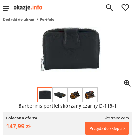
0
Dodatki do ubrań
Portfele
Barberinis portfel skórzany czarny D-115-1
Polecana oferta
Skorzana.com
147,99 zł
Przejdź do sklepu >