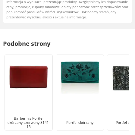
Informacja o wynikach: prezentując produkty uwzględniamy ich dopasowanie,
ceny, promocje, kupony rabatowe, opłaty ponoszone przez sprzedawców oraz
popularność produktów wśród użytkowników. Dokładamy starań, aby
prezentować wysokiej jakości i aktualne informacje.
Podobne strony
Barberinis Portfel
skórzany czerwony 8141-
Portfel skórzany
Portfel skó
13