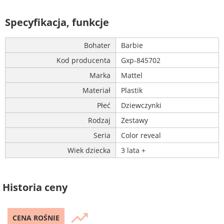
Specyfikacja, funkcje
Bohater
Barbie
Kod producenta
Gxp-845702
Marka
Mattel
Materiał
Plastik
Płeć
Dziewczynki
Rodzaj
Zestawy
Seria
Color reveal
Wiek dziecka
3 lata +
Historia ceny
trending_up
CENA ROŚNIE