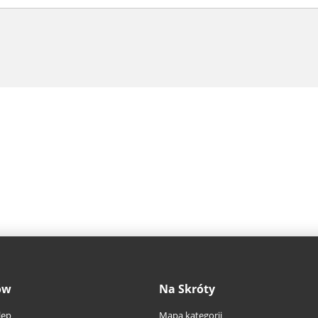
ów
Na Skróty
lep
Mapa kategorii