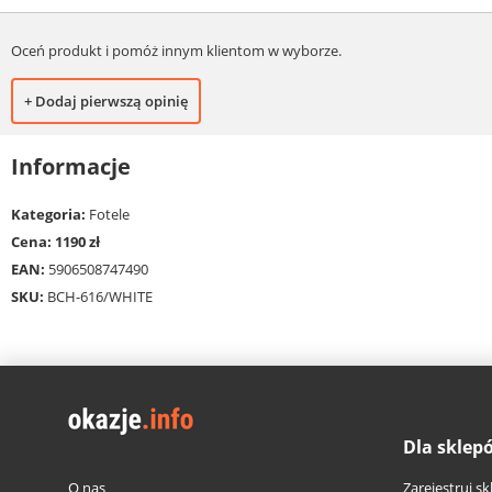
Oceń produkt i pomóż innym klientom w wyborze.
+ Dodaj pierwszą opinię
Informacje
Kategoria:
Fotele
Cena: 1190 zł
EAN:
5906508747490
SKU:
BCH-616/WHITE
Dla sklep
O nas
Zarejestruj sk