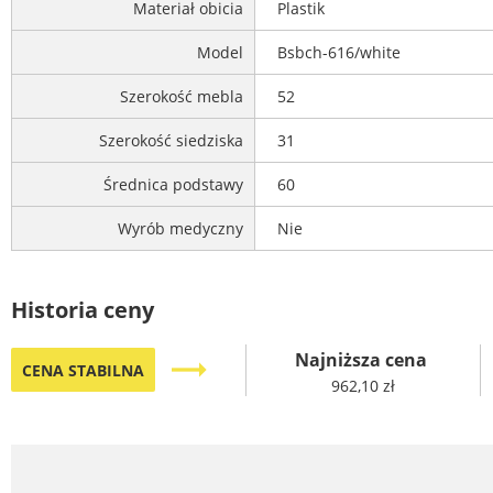
Materiał obicia
Plastik
Model
Bsbch-616/white
Szerokość mebla
52
Szerokość siedziska
31
Średnica podstawy
60
Wyrób medyczny
Nie
Historia ceny
Najniższa cena
trending_flat
CENA STABILNA
962,10 zł