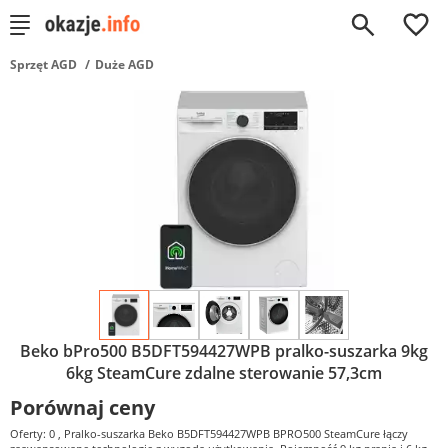
0
Sprzęt AGD
Duże AGD
Beko bPro500 B5DFT594427WPB pralko-suszarka 9kg
6kg SteamCure zdalne sterowanie 57,3cm
Porównaj ceny
Oferty: 0
, Pralko-suszarka Beko B5DFT594427WPB BPRO500 SteamCure łączy