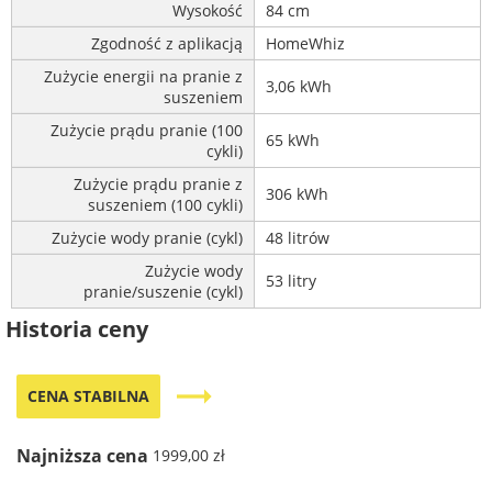
Wysokość
84 cm
Zgodność z aplikacją
HomeWhiz
Zużycie energii na pranie z
3,06 kWh
suszeniem
Zużycie prądu pranie (100
65 kWh
cykli)
Zużycie prądu pranie z
306 kWh
suszeniem (100 cykli)
Zużycie wody pranie (cykl)
48 litrów
Zużycie wody
53 litry
pranie/suszenie (cykl)
Historia ceny
trending_flat
CENA STABILNA
Najniższa cena
1999,00 zł