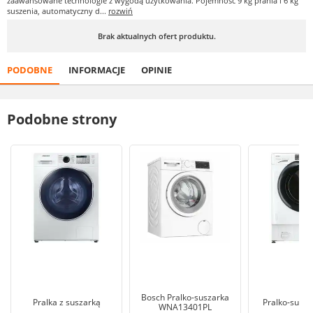
zaawansowane technologie z wygodą użytkowania. Pojemność 9 kg prania i 6 kg
suszenia, automatyczny d...
rozwiń
Brak aktualnych ofert produktu.
PODOBNE
INFORMACJE
OPINIE
Podobne strony
Bosch Pralko-suszarka
Pralka z suszarką
Pralko-susza
WNA13401PL