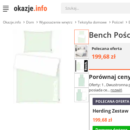
Okazje.info
Dom
Wyposażenie wnętrz
Tekstylia domowe
Pościel
Bench Pośc
Polecana oferta
199,68 zł
Porównaj cen
Oferty: 1
, Dwustronna p
posiada ce...
rozwiń
POLECANA OFERTA
Herding Zestaw p
199,68 zł
Darmowa dostawa