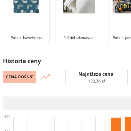
Pościel bawełniana
Pościel adamaszek
Pościel p
Historia ceny
Najniższa cena
trending_up
CENA ROŚNIE
132,34 zł