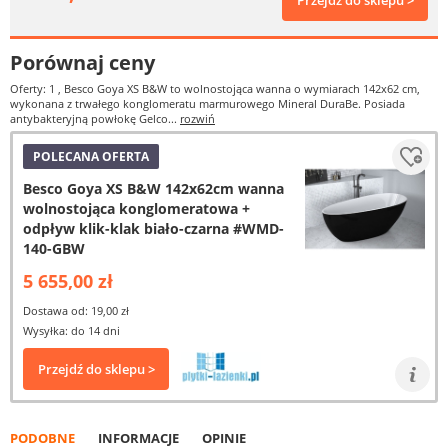
Przejdź do sklepu >
Porównaj ceny
Oferty: 1
, Besco Goya XS B&W to wolnostojąca wanna o wymiarach 142x62 cm,
wykonana z trwałego konglomeratu marmurowego Mineral DuraBe. Posiada
antybakteryjną powłokę Gelco...
rozwiń
POLECANA OFERTA
Besco Goya XS B&W 142x62cm wanna
wolnostojąca konglomeratowa +
odpływ klik-klak biało-czarna #WMD-
140-GBW
5 655,00 zł
Dostawa od: 19,00 zł
Wysyłka: do 14 dni
Przejdź do sklepu >
PODOBNE
INFORMACJE
OPINIE