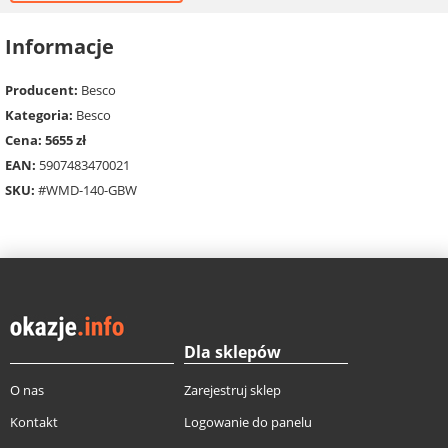
Informacje
Producent:
Besco
Kategoria:
Besco
Cena: 5655 zł
EAN:
5907483470021
SKU:
#WMD-140-GBW
Dla sklepów
O nas
Zarejestruj sklep
Kontakt
Logowanie do panelu