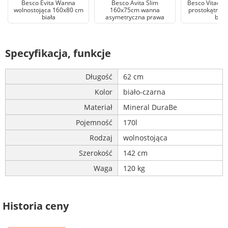
Besco Evita Wanna
Besco Avita Slim
Besco Vitae S
wolnostojąca 160x80 cm
160x75cm wanna
prostokątna 
biała
asymetryczna prawa
biał
Specyfikacja, funkcje
Długość
62 cm
Kolor
biało-czarna
Materiał
Mineral DuraBe
Pojemność
170l
Rodzaj
wolnostojąca
Szerokość
142 cm
Waga
120 kg
Historia ceny