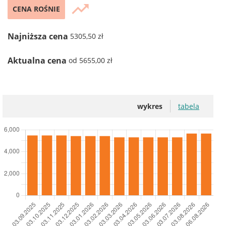
trending_up
CENA ROŚNIE
Najniższa cena
5305,50 zł
Aktualna cena
od 5655,00 zł
wykres
tabela