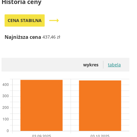
Historia ceny
trending_flat
CENA STABILNA
Najniższa cena
437,46 zł
wykres
tabela