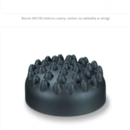
Beurer MG100 srebrno-czarny, widok na nakładkę w okręgi