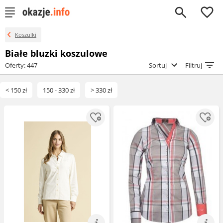
0
Koszulki
Białe bluzki koszulowe
Oferty: 447
Sortuj
Filtruj
< 150 zł
150 - 330 zł
> 330 zł