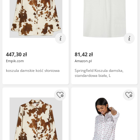
447,30 zł
81,42 zł
Empik.com
Amazon.pl
koszula damskie kość słoniowa
Springfield Koszula damska,
standardowa biała, L