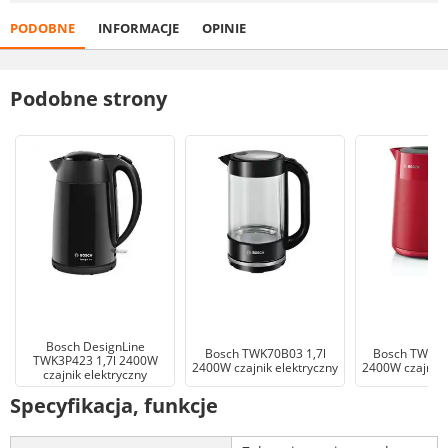
PODOBNE
INFORMACJE
OPINIE
Podobne strony
Bosch DesignLine
Bosch TWK70B03 1,7l
Bosch TWK2M
TWK3P423 1,7l 2400W
2400W czajnik elektryczny
2400W czajnik 
czajnik elektryczny
Specyfikacja, funkcje