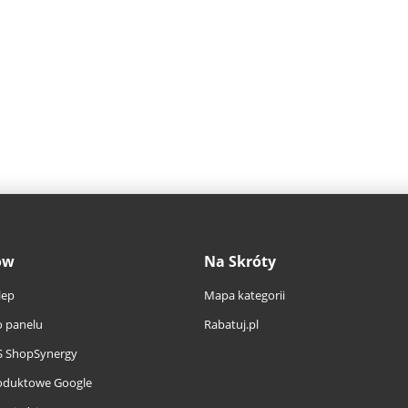
ów
Na Skróty
lep
Mapa kategorii
 panelu
Rabatuj.pl
S ShopSynergy
oduktowe Google