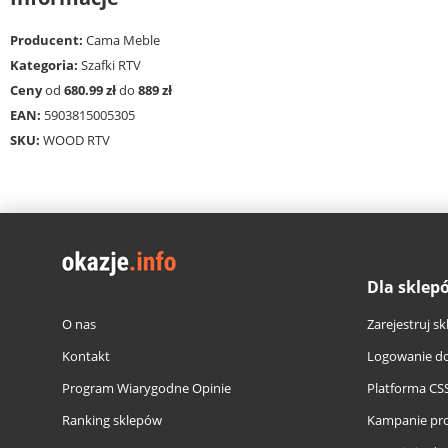
Producent:
Cama Meble
Kategoria:
Szafki RTV
Ceny
od
680.99 zł
do
889 zł
EAN:
5903815005305
SKU:
WOOD RTV
Dla sklep
O nas
Zarejestruj sk
Kontakt
Logowanie do
Program Wiarygodne Opinie
Platforma CS
Ranking sklepów
Kampanie pr