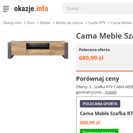
Okazje.info
Dom
Meble
Meble do salonu
Szafki RTV
Cama Meble S
Cama Meble Sz
Polecana oferta
680,99 zł
Porównaj ceny
Oferty: 3
, Szafka RTV CAMA MEB
geometryczne...
rozwiń
POLECANA OFERTA
Cama Meble Szafka RT
680,99 zł
Darmowa dostawa