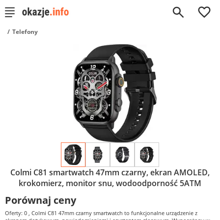
0
Telefony
Colmi C81 smartwatch 47mm czarny, ekran AMOLED,
krokomierz, monitor snu, wodoodporność 5ATM
Porównaj ceny
Oferty: 0
, Colmi C81 47mm czarny smartwatch to funkcjonalne urządzenie z