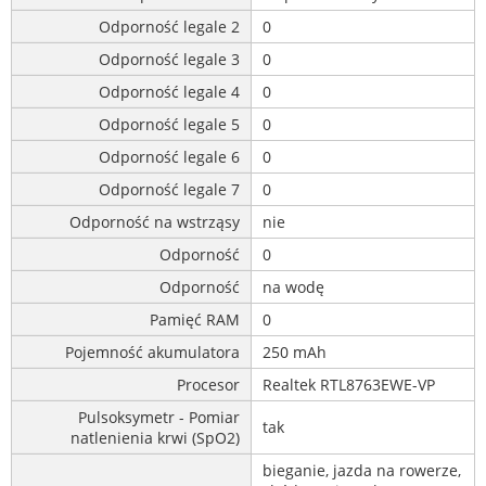
Odporność legale 2
0
Odporność legale 3
0
Odporność legale 4
0
Odporność legale 5
0
Odporność legale 6
0
Odporność legale 7
0
Odporność na wstrząsy
nie
Odporność
0
Odporność
na wodę
Pamięć RAM
0
Pojemność akumulatora
250 mAh
Procesor
Realtek RTL8763EWE-VP
Pulsoksymetr - Pomiar
tak
natlenienia krwi (SpO2)
bieganie, jazda na rowerze,