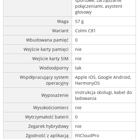
sportowe, zarządzanie
połączeniami, asystent
głosowy
Waga
57 g
Wariant
Colmi C81
Wbudowana pamięć
0
Wejście karty pamięci
nie
Wejście karty SIM
nie
Wodoodporny
tak
Współpracujący system
Apple iOS, Google Android,
operacyjny
HarmonyOS
instrukcja obsługi, kabel do
Wyposażenie
ładowania
Wysokościomierz
nie
Wytrzymałość baterii
0
Zegarek hybrydowy
nie
Zgodność z aplikacją
FitCloudPro