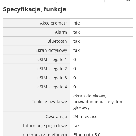
Specyfikacja, funkcje
Akcelerometr
nie
Alarm
tak
Bluetooth
tak
Ekran dotykowy
tak
eSIM - legale 1
0
eSIM - legale 2
0
eSIM - legale 3
0
eSIM - legale 4
0
ekran dotykowy,
Funkcje użytkowe
powiadomienia, asystent
głosowy
Gwarancja
24 miesiące
Informacje pogodowe
tak
Integracja z telefonem
Bluetooth 5.0