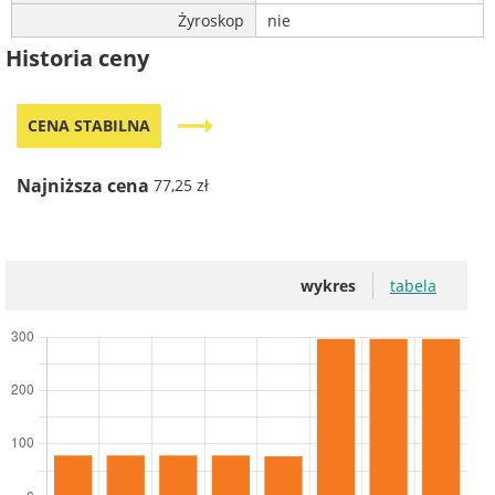
Żyroskop
nie
Historia ceny
trending_flat
CENA STABILNA
Najniższa cena
77,25 zł
wykres
tabela