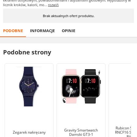
ekranem dotykowym, powiadomieniami i asystentem głosowym. Wyposażony w
licznik kroków, kalorii, mo...
rozwiń
Brak aktualnych ofert produktu.
PODOBNE
INFORMACJE
OPINIE
Podobne strony
Rubicon Sma
Gravity Smartwatch
Zegarek nakręcany
RNCF16 SM
Damski GT3-1
Różo