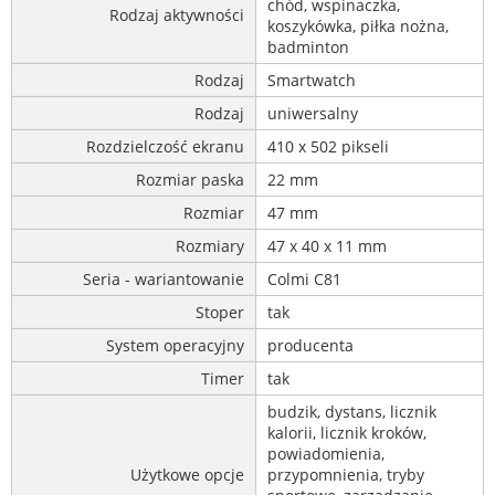
chód, wspinaczka,
Rodzaj aktywności
koszykówka, piłka nożna,
badminton
Rodzaj
Smartwatch
Rodzaj
uniwersalny
Rozdzielczość ekranu
410 x 502 pikseli
Rozmiar paska
22 mm
Rozmiar
47 mm
Rozmiary
47 x 40 x 11 mm
Seria - wariantowanie
Colmi C81
Stoper
tak
System operacyjny
producenta
Timer
tak
budzik, dystans, licznik
kalorii, licznik kroków,
powiadomienia,
Użytkowe opcje
przypomnienia, tryby