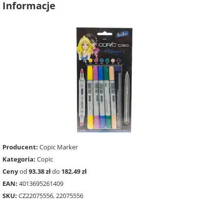
Informacje
Producent:
Copic Marker
Kategoria:
Copic
Ceny
od
93.38 zł
do
182.49 zł
EAN:
4013695261409
SKU:
CZ22075556, 22075556