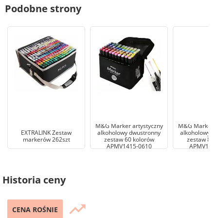
Podobne strony
M&G Marker artystyczny
M&G Marker ar
EXTRALINK Zestaw
alkoholowy dwustronny
alkoholowy d
markerów 262szt
zestaw 60 kolorów
zestaw 80 
APMV1415-0610
APMV1416
Historia ceny
trending_up
CENA ROŚNIE