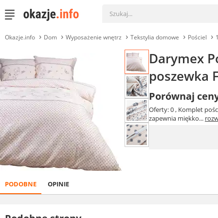
Okazje.info
Dom
Wyposażenie wnętrz
Tekstylia domowe
Pościel
Darymex Po
poszewka F
Porównaj cen
Oferty: 0
, Komplet poś
zapewnia miękko...
rozw
PODOBNE
OPINIE