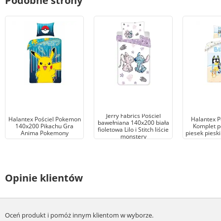
Podobne strony
Jerry Fabrics Pościel
Halantex Pościel Pokemon
Halantex P
bawełniana 140x200 biała
140x200 Pikachu Gra
Komplet po
fioletowa Lilo i Stitch liście
Anima Pokemony
piesek piesk
monstery
Opinie klientów
Oceń produkt i pomóż innym klientom w wyborze.