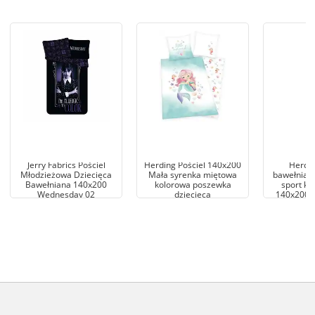
Jerry Fabrics Pościel
Herding Pościel 140x200
Herdin
Młodzieżowa Dziecięca
Mała syrenka miętowa
bawełnian
Bawełniana 140x200
kolorowa poszewka
sport ko
Wednesday 02
dziecięca
140x200 