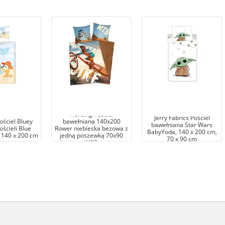
Herding Pościel
Jerry Fabrics Pościel
ościel Bluey
bawełniana 140x200
bawełniana Star Wars
ścieli Blue
Rower niebieska beżowa z
BabyYoda, 140 x 200 cm,
i 140 x 200 cm
jedną poszewką 70x90
70 x 90 cm
H23