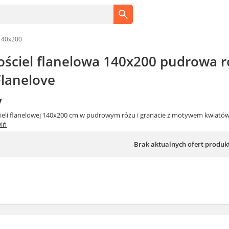
140x200
ściel flanelowa 140x200 pudrowa r
lanelove
y
cieli flanelowej 140x200 cm w pudrowym różu i granacie z motywem kwiat
iń
Brak aktualnych ofert produk