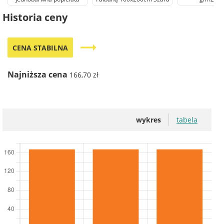
Historia ceny
trending_flat
CENA STABILNA
Najniższa cena
166,70 zł
wykres
tabela