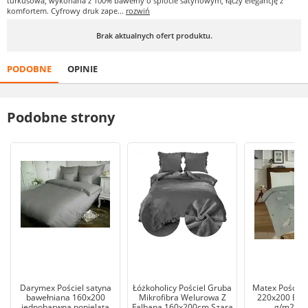
turkusowa, wykonana z 100% bawełny o splocie satynowym, łączy elegancję z
komfortem. Cyfrowy druk zape...
rozwiń
Brak aktualnych ofert produktu.
PODOBNE
OPINIE
Podobne strony
Darymex Pościel satyna
Łóżkoholicy Pościel Gruba
Matex Pościel
bawełniana 160x200
Mikrofibra Welurowa Z
220x200 Baw
jednobarwna popielata
Falbaną 160x200cm Szara
g/m2 Fla