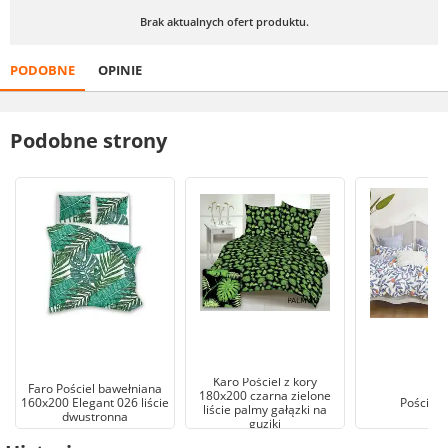
Brak aktualnych ofert produktu.
PODOBNE
OPINIE
Podobne strony
Karo Pościel z kory
Faro Pościel bawełniana
180x200 czarna zielone
160x200 Elegant 026 liście
Pościel l
liście palmy gałązki na
dwustronna
guziki