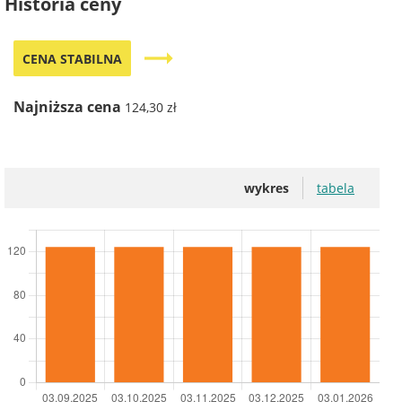
Historia ceny
trending_flat
CENA STABILNA
Najniższa cena
124,30 zł
wykres
tabela