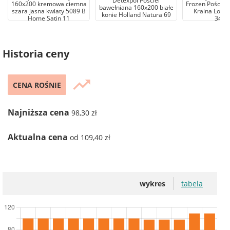
Detexpol Pościel
160x200 kremowa ciemna
Frozen Pościel
bawełniana 160x200 białe
szara jasna kwiaty 5089 B
Kraina Lodu
konie Holland Natura 69
Home Satin 11
3401
Historia ceny
trending_up
CENA ROŚNIE
Najniższa cena
98,30 zł
Aktualna cena
od 109,40 zł
wykres
tabela