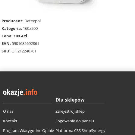
Producent:
Detexpol
Kategoria:
160x200
Cena: 109.4 zł
EAN:
5901685692861
SKU:
OI_212240761
Dla sklepów
O nas
Zarejestruj sklep
Kontakt
Logowanie do panelu
Program Wiarygodne Opinie
Platforma CSS ShopSynergy