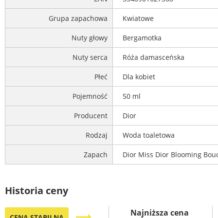
Grupa zapachowa
Kwiatowe
Nuty głowy
Bergamotka
Nuty serca
Róża damasceńska
Płeć
Dla kobiet
Pojemność
50 ml
Producent
Dior
Rodzaj
Woda toaletowa
Zapach
Dior Miss Dior Blooming Bou
Historia ceny
Najniższa cena
trending_flat
CENA STABILNA