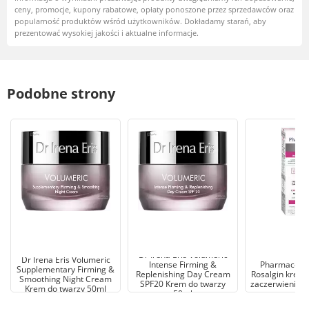
ceny, promocje, kupony rabatowe, opłaty ponoszone przez sprzedawców oraz
popularność produktów wśród użytkowników. Dokładamy starań, aby
prezentować wysokiej jakości i aktualne informacje.
Podobne strony
Dr Irena Eris Volumeric
Dr Irena Eris Volumeric
Intense Firming &
Pharmaceris
Supplementary Firming &
Replenishing Day Cream
Rosalgin krem 
Smoothing Night Cream
SPF20 Krem do twarzy
zaczerwienia n
Krem do twarzy 50ml
50ml