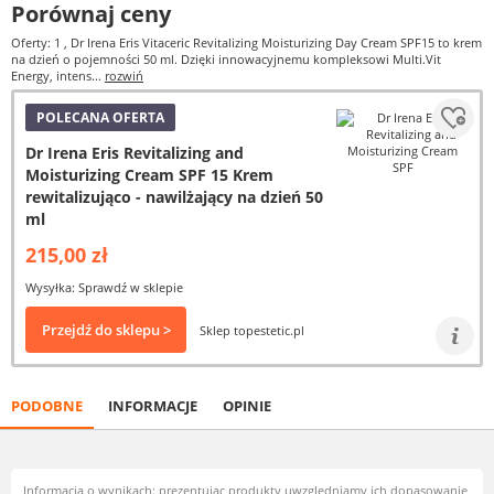
Porównaj ceny
Oferty: 1
, Dr Irena Eris Vitaceric Revitalizing Moisturizing Day Cream SPF15 to krem
na dzień o pojemności 50 ml. Dzięki innowacyjnemu kompleksowi Multi.Vit
Energy, intens...
rozwiń
POLECANA OFERTA
Dr Irena Eris Revitalizing and
Moisturizing Cream SPF 15 Krem
rewitalizująco - nawilżający na dzień 50
ml
215,00 zł
Wysyłka: Sprawdź w sklepie
Przejdź do sklepu >
Sklep topestetic.pl
PODOBNE
INFORMACJE
OPINIE
Informacja o wynikach: prezentując produkty uwzględniamy ich dopasowanie,