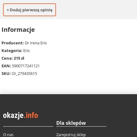
+ Dodaj pierwszą opinię
Informacje
Producent:
Dr Irena Eris
Kategoria:
Eris
Cena: 215 zł
EAN:
5900717241121
SKU:
OI_279435615
Dla sklepów
O nas
Zarejestruj sklep