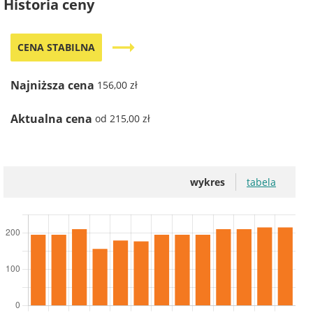
Historia ceny
trending_flat
CENA STABILNA
Najniższa cena
156,00 zł
Aktualna cena
od 215,00 zł
wykres
tabela