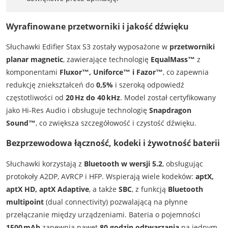
Wyrafinowane przetworniki i jakość dźwięku
Słuchawki Edifier Stax S3 zostały wyposażone w
przetworniki
planar magnetic
, zawierające technologię
EqualMass™
z
komponentami
Fluxor™, Uniforce™ i Fazor™
, co zapewnia
redukcję zniekształceń do
0,5%
i szeroką odpowiedź
częstotliwości od
20 Hz do 40 kHz
. Model został certyfikowany
jako Hi‑Res Audio i obsługuje technologię
Snapdragon
Sound™
, co zwiększa szczegółowość i czystość dźwięku.
Bezprzewodowa łączność, kodeki i żywotność baterii
Słuchawki korzystają z
Bluetooth w wersji 5.2
, obsługując
protokoły A2DP, AVRCP i HFP. Wspierają wiele kodeków:
aptX,
aptX HD, aptX Adaptive
, a także
SBC
, z funkcją
Bluetooth
multipoint
(dual connectivity) pozwalającą na płynne
przełączanie między urządzeniami. Bateria o pojemności
1500 mAh
zapewnia nawet
80 godzin odtwarzania
na jednym