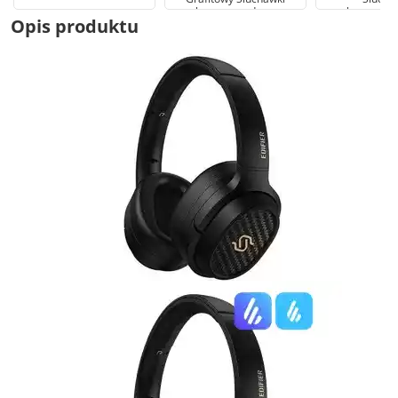
bezprzewodowe
bezprzew
Opis produktu