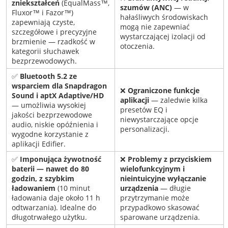
zniekształceń
(EqualMass™,
szumów (ANC)
— w
Fluxor™ i Fazor™)
hałaśliwych środowiskach
zapewniają czyste,
mogą nie zapewniać
szczegółowe i precyzyjne
wystarczającej izolacji od
brzmienie — rzadkość w
otoczenia.
kategorii słuchawek
bezprzewodowych.
✅
Bluetooth 5.2 ze
wsparciem dla Snapdragon
❌
Ograniczone funkcje
Sound i aptX Adaptive/HD
aplikacji
— zaledwie kilka
— umożliwia wysokiej
presetów EQ i
jakości bezprzewodowe
niewystarczające opcje
audio, niskie opóźnienia i
personalizacji.
wygodne korzystanie z
aplikacji Edifier.
✅
Imponująca żywotność
❌
Problemy z przyciskiem
baterii — nawet do 80
wielofunkcyjnym i
godzin, z szybkim
nieintuicyjne wyłączanie
ładowaniem
(10 minut
urządzenia
— długie
ładowania daje około 11 h
przytrzymanie może
odtwarzania). Idealne do
przypadkowo skasować
długotrwałego użytku.
sparowane urządzenia.