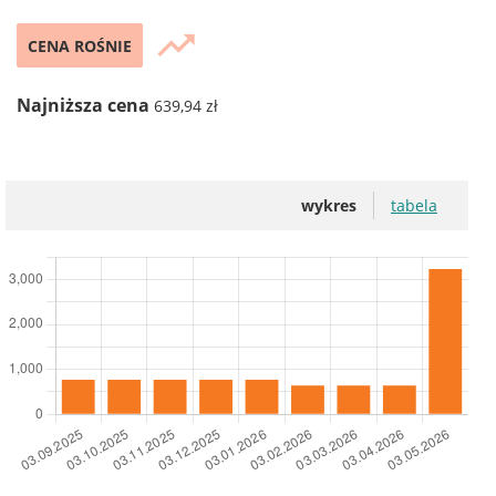
trending_up
CENA ROŚNIE
Najniższa cena
639,94 zł
wykres
tabela