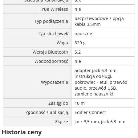
True Wireless
nie
bezprzewodowe z opcją
Typ podłączenia
kabla 3,5mm
Typ słuchawek
nauszne
Waga
329 g
Wersja Bluetooth
5.2
Wodoodporność
nie
adapter jack 6,3 mm,
instrukcja obsługi,
Wyposażenie
pokrowiec - etui, przewód
audio, przewód USB,
zamiene nauszniki
Zasięg do
10 m
Zgodność z aplikacją
Edifier Connect
Złącze
jack 3,5 mm, jack 6,3 mm
Historia ceny