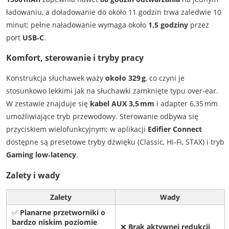
ładowaniu, a doładowanie do około 11 godzin trwa zaledwie 10
minut; pełne naładowanie wymaga około
1,5 godziny
przez
port
USB‑C
.
Komfort, sterowanie i tryby pracy
Konstrukcja słuchawek waży
około 329 g
, co czyni je
stosunkowo lekkimi jak na słuchawki zamknięte typu over‑ear.
W zestawie znajduje się
kabel AUX 3,5 mm
i adapter 6,35 mm
umożliwiające tryb przewodowy. Sterowanie odbywa się
przyciskiem wielofunkcyjnym; w aplikacji
Edifier Connect
dostępne są presetowe tryby dźwięku (Classic, Hi‑Fi, STAX) i tryb
Gaming low‑latency
.
Zalety i wady
Zalety
Wady
✅
Planarne przetworniki o
bardzo niskim poziomie
❌
Brak aktywnej redukcji