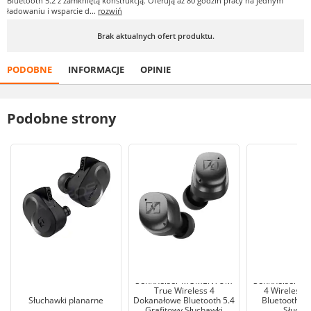
Bluetooth 5.2 z zamkniętą konstrukcją. Oferują aż 80 godzin pracy na jednym
ładowaniu i wsparcie d...
rozwiń
Brak aktualnych ofert produktu.
PODOBNE
INFORMACJE
OPINIE
Podobne strony
Sennheiser MOMENTUM
Sennheiser 
True Wireless 4
4 Wireless 
Słuchawki planarne
Dokanałowe Bluetooth 5.4
Bluetooth 5.
Grafitowy Słuchawki
Słucha