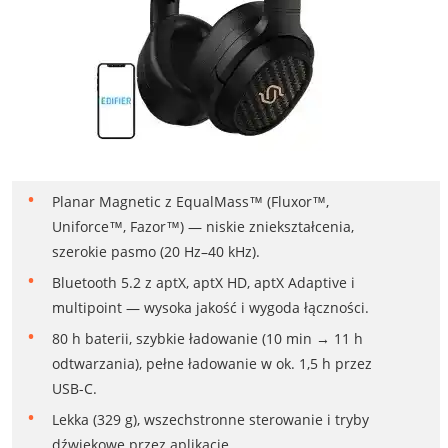
Planar Magnetic z EqualMass™ (Fluxor™,
Uniforce™, Fazor™) — niskie zniekształcenia,
szerokie pasmo (20 Hz–40 kHz).
Bluetooth 5.2 z aptX, aptX HD, aptX Adaptive i
multipoint — wysoka jakość i wygoda łączności.
80 h baterii, szybkie ładowanie (10 min → 11 h
odtwarzania), pełne ładowanie w ok. 1,5 h przez
USB-C.
Lekka (329 g), wszechstronne sterowanie i tryby
dźwiękowe przez aplikację.