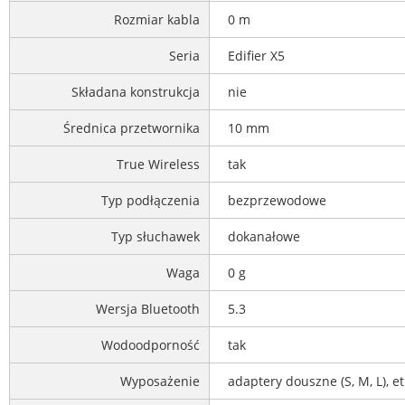
Rozmiar kabla
0 m
Seria
Edifier X5
Składana konstrukcja
nie
Średnica przetwornika
10 mm
True Wireless
tak
Typ podłączenia
bezprzewodowe
Typ słuchawek
dokanałowe
Waga
0 g
Wersja Bluetooth
5.3
Wodoodporność
tak
Wyposażenie
adaptery douszne (S, M, L), e