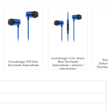
Soundmagic E50C Black-
Kiner
Soundmagic E50 blue
Blue Słuchawki
Dokanał
Słuchawki dokanałowe
dokanałowe z pilotem i
Słuchawki
mikrofonem