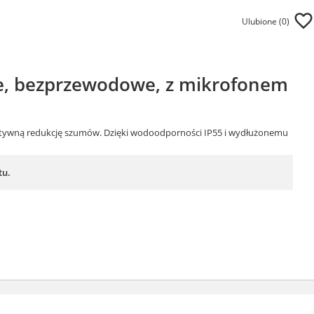
Ulubione (
0
)
ne, bezprzewodowe, z mikrofonem
 aktywną redukcję szumów. Dzięki wodoodporności IP55 i wydłużonemu
tu.