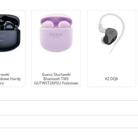
hawki
Guess Słuchawki
dowe Hardy
Bluetooth TWS
KZ DQ6
ro
GUTWST26PSU Fioletowe