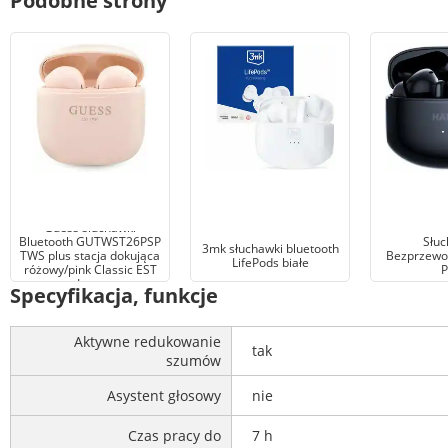
Podobne strony
Guess słuchawki
Bluetooth GUTWST26PSP
Słuc
3mk słuchawki bluetooth
TWS plus stacja dokująca
Bezprzewo
LifePods białe
różowy/pink Classic EST
P
Logo
Specyfikacja, funkcje
Aktywne redukowanie
tak
szumów
Asystent głosowy
nie
Czas pracy do
7 h