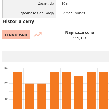
Zasięg do
10 m
Zgodność z aplikacją
Edifier ConneX
Historia ceny
Najniższa cena
trending_up
CENA ROŚNIE
119,99 zł