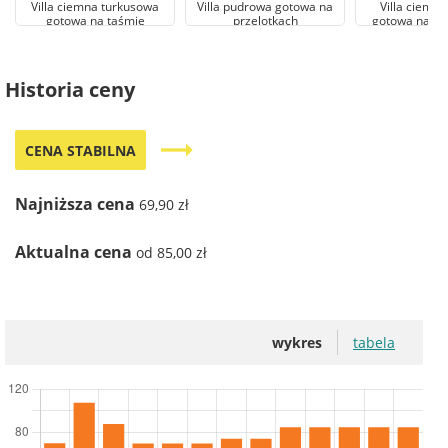
Villa ciemna turkusowa
Villa pudrowa gotowa na
Villa ciemn
gotowa na taśmie
przelotkach
gotowa na pr
Historia ceny
trending_flat
CENA STABILNA
Najniższa cena
69,90 zł
Aktualna cena
od 85,00 zł
wykres
tabela