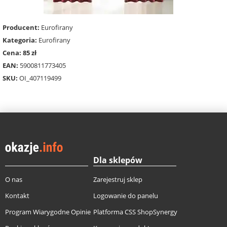
Producent:
Eurofirany
Kategoria:
Eurofirany
Cena: 85 zł
EAN:
5900811773405
SKU:
OI_407119499
Dla sklepów
O nas
Zarejestruj sklep
Kontakt
Logowanie do panelu
Program Wiarygodne Opinie
Platforma CSS ShopSynergy