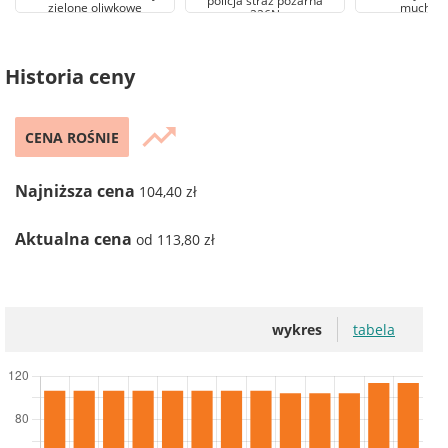
policja straż pożarna
zielone oliwkowe
muchom
226N
Historia ceny
trending_up
CENA ROŚNIE
Najniższa cena
104,40 zł
Aktualna cena
od 113,80 zł
wykres
tabela