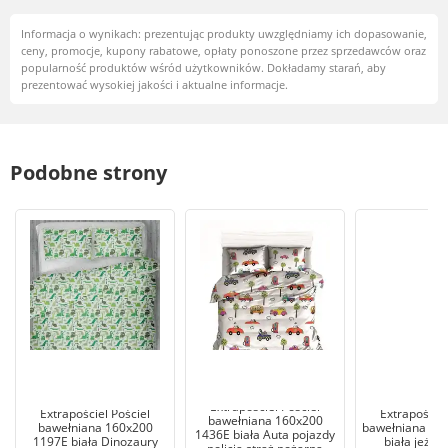
Informacja o wynikach: prezentując produkty uwzględniamy ich dopasowanie,
ceny, promocje, kupony rabatowe, opłaty ponoszone przez sprzedawców oraz
popularność produktów wśród użytkowników. Dokładamy starań, aby
prezentować wysokiej jakości i aktualne informacje.
Podobne strony
Extrapościel Pościel
Extrapościel Pościel
Extrapościel
bawełniana 160x200
bawełniana 160x200
bawełniana 160
1436E biała Auta pojazdy
1197E biała Dinozaury
biała jeże 