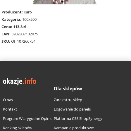
Producent:
Karo
Kategoria:
160x200
Cena: 113.8 zł
EAN:
5902837132075
SKU:
OI_107266754
Dla sklepów
O nas
Zarejestruj sklep
Kontakt
Logowanie do panelu
Program Wiarygodne Opinie
Platforma CSS ShopSynergy
Ranking sklepów
Kampanie produktowe