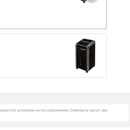
popularność produktów wśród użytkowników. Dokładamy starań, aby