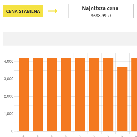
Najniższa cena
trending_flat
CENA STABILNA
3688,99 zł