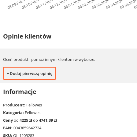
Opinie klientów
Oceń produkt i pomóż innym klientom w wyborze.
+ Dodaj pierwszą opinię
Informacje
Producent:
Fellowes
Kategoria:
Fellowes
Ceny
od
4225 zł
do
4741.39 zł
EAN:
0043859642724
SKU:
OI_1205283