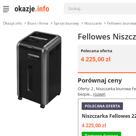
Okazje.info
Biuro i firma
Sprzęt biurowy
Niszczarki
Fellowes biurow
Fellowes Niszc
Polecana oferta
4 225,00 zł
Porównaj ceny
Oferty: 2
, Niszczarka biurowa F
bezpie...
rozwiń
POLECANA OFERTA
Niszczarka Fellowes 2
4 225,00 zł
Darmowa dostawa