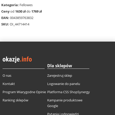
Kategoria:
Fellowes
Ceny
od
1630 zł
do
1769 zł
EAN:
0043859763832
SKU:
OI_44714414
Dla sklepów
O nas
Zarejestruj sklep
Kontakt
Logowanie do panelu
Program Wiarygodne Opinie
Platforma CSS ShopSynergy
Ranking sklepów
Kampanie produktowe
Google
Pytania i odpowiedzi