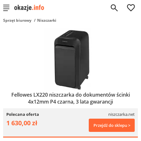
0
Sprzęt biurowy
Niszczarki
Fellowes LX220 niszczarka do dokumentów ścinki
4x12mm P4 czarna, 3 lata gwarancji
Polecana oferta
niszczarka.net
1 630,00 zł
Przejdź do sklepu >