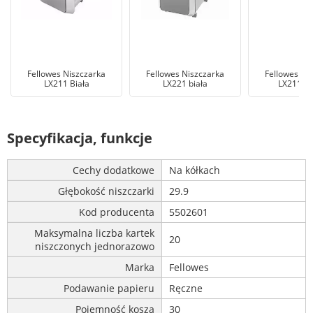
Fellowes Niszczarka
Fellowes Niszczarka
Fellowes Ni
LX211 Biała
LX221 biała
LX211 cz
Specyfikacja, funkcje
Cechy dodatkowe
Na kółkach
Głębokość niszczarki
29.9
Kod producenta
5502601
Maksymalna liczba kartek
20
niszczonych jednorazowo
Marka
Fellowes
Podawanie papieru
Ręczne
Pojemność kosza
30