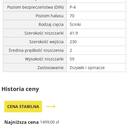
Poziom bezpieczeństwa (DIN)
P-4
Poziom hałasu
70
Rodzaj cięcia
Ścinki
Szerokość niszczarki
41.9
Szerokość wejścia
230
Średnia prędkość niszczenia
2
Wysokość niszczarki
59
Zastosowanie
Zszywki i spinacze
Historia ceny
trending_flat
CENA STABILNA
Najniższa cena
1499,00 zł