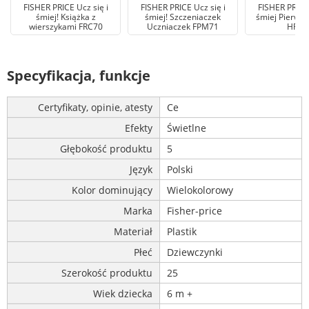
FISHER PRICE Ucz się i
FISHER PRICE Ucz się i
FISHER PRICE 
śmiej! Książka z
śmiej! Szczeniaczek
śmiej Pierwsz
wierszykami FRC70
Uczniaczek FPM71
HRB7
Specyfikacja, funkcje
Certyfikaty, opinie, atesty
Ce
Efekty
Świetlne
Głębokość produktu
5
Język
Polski
Kolor dominujący
Wielokolorowy
Marka
Fisher-price
Materiał
Plastik
Płeć
Dziewczynki
Szerokość produktu
25
Wiek dziecka
6 m +