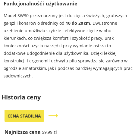
Funkcjonalność i użytkowanie
Model SW30 przeznaczony jest do cięcia świeżych, grubszych
gałęzi i konarów o średnicy od
10 do 20 cm
. Dwustronne
uzębienie umożliwia szybkie i efektywne cięcie w obu
kierunkach, co zwiększa komfort i szybkość pracy. Brak
konieczności użycia narzędzi przy wymianie ostrza to
dodatkowe udogodnienie dla użytkownika. Dzięki lekkiej
konstrukcji i ergonomii uchwytu piła sprawdza się zarówno w
ogrodzie amatorskim, jak i podczas bardziej wymagających prac
sadowniczych.
Historia ceny
trending_flat
CENA STABILNA
Najniższa cena
59,99 zł