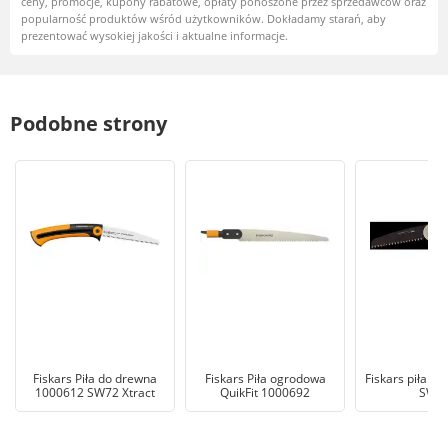
ceny, promocje, kupony rabatowe, opłaty ponoszone przez sprzedawców oraz
popularność produktów wśród użytkowników. Dokładamy starań, aby
prezentować wysokiej jakości i aktualne informacje.
Podobne strony
Fiskars Piła do drewna
Fiskars Piła ogrodowa
Fiskars piła sk
1000612 SW72 Xtract
QuikFit 1000692
SW6