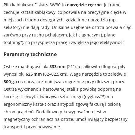
Piła kabłąkowa Fiskars SW30 to
narzędzie ręczne
. Jej ramę
cechuje kształt kabłąkowy, co pozwala na precyzyjne cięcie w
miejscach trudno dostępnych, gdzie inne narzędzia (np.
sekatory) nie dają rady. Unikalne uzębienie ostrza pozwala ciąć
zarówno przy ruchu pchającym, jak i ciągnącym („plane
toothing”), co przyspiesza pracę i zwiększa jego efektywność.
Parametry techniczne
Ostrze ma długość ok.
533 mm
(21″), a całkowita długość piły
wynosi ok.
625 mm
(62–62,5 cm). Waga narzędzia to zaledwie
500 g
, co znacząco zmniejsza zmęczenie przy dłuższej pracy.
Ostrze wykonano z hartowanej stali z powłoką odporną na
korozję. Uchwyt z tworzywa sztucznego (nyglass™) ma
ergonomiczny kształt oraz antypoślizgową fakturę i osłonę
chroniącą dłoń. Dodatkowo piła wyposażona jest w
magnetyczny ochraniacz na ostrze, umożliwiający bezpieczny
transport i przechowywanie.