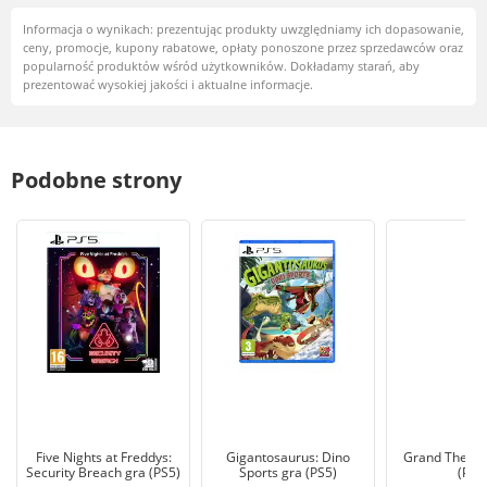
Informacja o wynikach: prezentując produkty uwzględniamy ich dopasowanie,
ceny, promocje, kupony rabatowe, opłaty ponoszone przez sprzedawców oraz
popularność produktów wśród użytkowników. Dokładamy starań, aby
prezentować wysokiej jakości i aktualne informacje.
Podobne strony
Five Nights at Freddys:
Gigantosaurus: Dino
Grand Theft A
Security Breach gra (PS5)
Sports gra (PS5)
(PS5