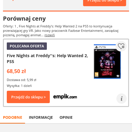
Przejdź do sklepu >
Porównaj ceny
Oferty: 1
, Five Nights at Freddy's: Help Wanted 2 na PS5 to kontynuacja
przerażającej gry VR. Jako nowy pracownik Fazbear Entertainment, zarządzaj
pizzerią, pomagaj animat...
rozwiń
POLECANA OFERTA
Five Nights at Freddy''s: Help Wanted 2,
PS5
68,50 zł
Dostawa od: 5,99 zł
Wysyłka: 1 dzień
Przejdź do sklepu >
PODOBNE
INFORMACJE
OPINIE