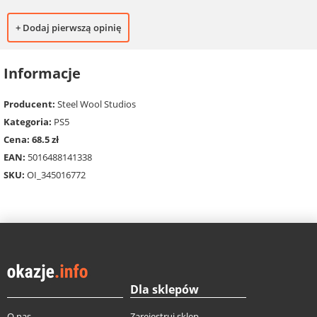
+ Dodaj pierwszą opinię
Informacje
Producent:
Steel Wool Studios
Kategoria:
PS5
Cena: 68.5 zł
EAN:
5016488141338
SKU:
OI_345016772
Dla sklepów
O nas
Zarejestruj sklep