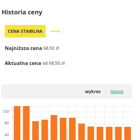
Historia ceny
trending_flat
CENA STABILNA
Najniższa cena
68,50 zł
Aktualna cena
od 68,50 zł
wykres
tabela