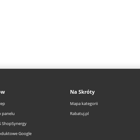
ów
Na Skróty
lep
Mapa kategorii
 panelu
Rabatuj.pl
S ShopSynergy
oduktowe Google