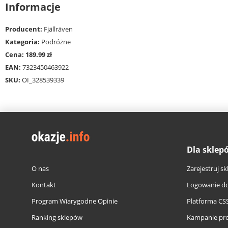
Informacje
Producent:
Fjällräven
Kategoria:
Podróżne
Cena: 189.99 zł
EAN:
7323450463922
SKU:
OI_328539339
Dla sklep
O nas
Zarejestruj sk
Kontakt
Logowanie do
Program Wiarygodne Opinie
Platforma CS
Ranking sklepów
Kampanie pr