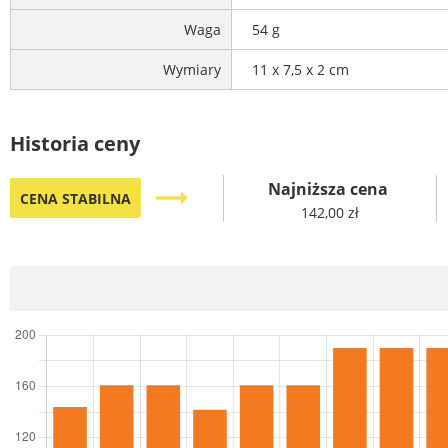
Waga
54 g
Wymiary
11 x 7,5 x 2 cm
Historia ceny
Najniższa cena
trending_flat
CENA STABILNA
142,00 zł