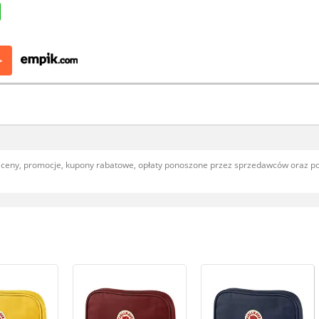
>
, ceny, promocje, kupony rabatowe, opłaty ponoszone przez sprzedawców oraz 