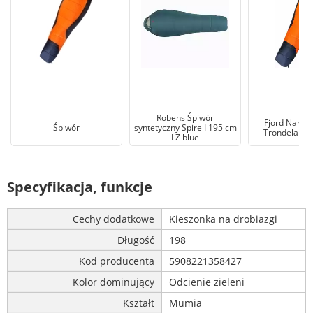
Robens Śpiwór
Fjord Nanse
Śpiwór
syntetyczny Spire I 195 cm
Trondeland 
LZ blue
Specyfikacja, funkcje
Cechy dodatkowe
Kieszonka na drobiazgi
Długość
198
Kod producenta
5908221358427
Kolor dominujący
Odcienie zieleni
Kształt
Mumia