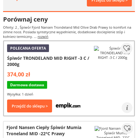
Przejdź do sklepu >
Porównaj ceny
Oferty: 2
, Śpiwór Fjord Nansen Trondeland Mid Olive Drab Prawy to komfort na
zimne noce. Posiada syntetyczne wypełnienie, dodatkowe docieplenie stóp i
kołnierz termiczny. ...
rozwiń
POLECANA OFERTA
Śpiwór TRONDELAND MID RIGHT -3 C /
2000g
374,00 zł
Darmowa dostawa
Wysyłka: 1 dzień
Przejdź do sklepu >
Fjord Nansen Ciepły Śpiwór Mumia
Troneland MID -22°C Prawy