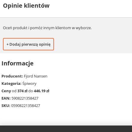
Opinie klientów
Oceń produkt i pomóż innym klientom w wyborze.
+ Dodaj pierwszą opinię
Informacje
Producent:
Fjord Nansen
Kategoria:
Śpiwory
Ceny
od
374 zł
do
446.19 zł
EAN:
5908221358427
SKU:
05908221358427