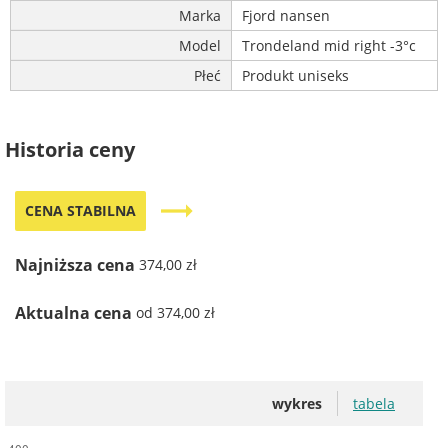
Marka
Fjord nansen
Model
Trondeland mid right -3°c
Płeć
Produkt uniseks
Historia ceny
trending_flat
CENA STABILNA
Najniższa cena
374,00 zł
Aktualna cena
od 374,00 zł
wykres
tabela