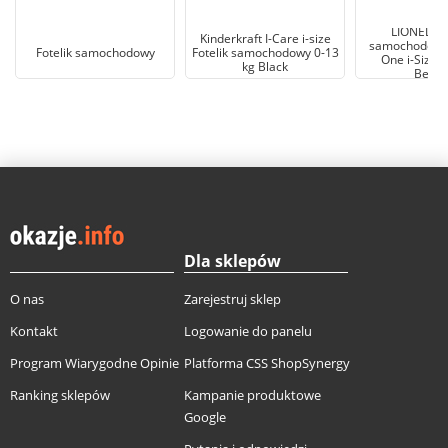
LIONELO F
Kinderkraft I-Care i-size
samochodowy
Fotelik samochodowy
Fotelik samochodowy 0-13
One i-Size (
kg Black
Beżo
Dla sklepów
O nas
Zarejestruj sklep
Kontakt
Logowanie do panelu
Program Wiarygodne Opinie
Platforma CSS ShopSynergy
Ranking sklepów
Kampanie produktowe
Google