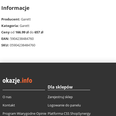
Informacje
Producent:
Garett
Kategoria:
Garett
Ceny
od
166.99 zł
do
657 zł
EAN:
5904238484760
SKU:
05904238484760
Dla sklepów
O nas
Zarejestruj sklep
Kontakt
Logowanie do panelu
Program Wiarygodne Opinie
Platforma CSS ShopSynergy