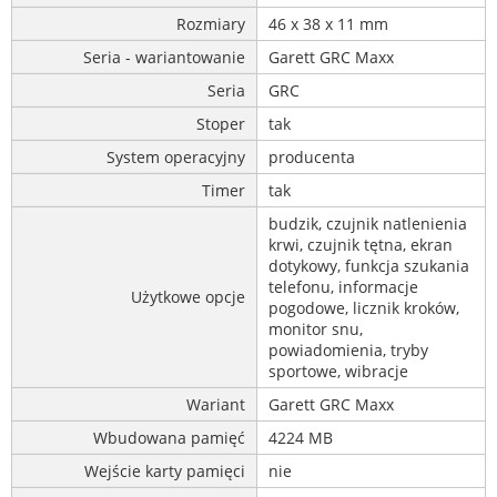
Rozmiary
46 x 38 x 11 mm
Seria - wariantowanie
Garett GRC Maxx
Seria
GRC
Stoper
tak
System operacyjny
producenta
Timer
tak
budzik, czujnik natlenienia
krwi, czujnik tętna, ekran
dotykowy, funkcja szukania
telefonu, informacje
Użytkowe opcje
pogodowe, licznik kroków,
monitor snu,
powiadomienia, tryby
sportowe, wibracje
Wariant
Garett GRC Maxx
Wbudowana pamięć
4224 MB
Wejście karty pamięci
nie