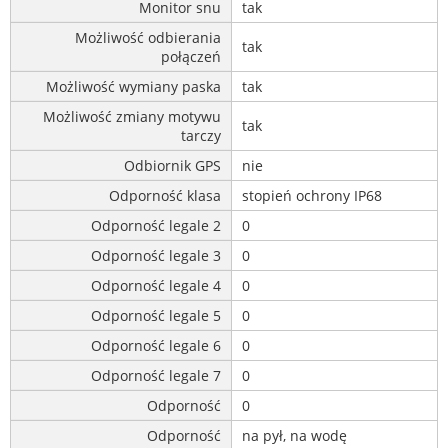
Monitor snu
tak
Możliwość odbierania
tak
połączeń
Możliwość wymiany paska
tak
Możliwość zmiany motywu
tak
tarczy
Odbiornik GPS
nie
Odporność klasa
stopień ochrony IP68
Odporność legale 2
0
Odporność legale 3
0
Odporność legale 4
0
Odporność legale 5
0
Odporność legale 6
0
Odporność legale 7
0
Odporność
0
Odporność
na pył, na wodę