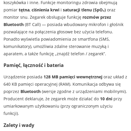
koszykówka i inne. Funkcje monitoringu zdrowia obejmują
pomiar
tętna
,
ciśnienia krwi
i
saturacji tlenu (SpO₂)
oraz
monitor snu. Zegarek obsługuje funkcję
rozmów przez
Bluetooth
(BT Call) — posiada wbudowany mikrofon i głośnik
pozwalające na połączenia głosowe bez użycia telefonu.
Ponadto wyświetla powiadomienia ze smartfona (SMS,
komunikatory), umożliwia zdalne sterowanie muzyką i
aparatem, a także funkcję „znajdź telefon / zegarek”.
Pamięć, łączność i bateria
Urządzenie posiada
128 MB pamięci wewnętrznej
oraz układ z
640 KB pamięci operacyjnej (RAM). Komunikacja odbywa się
poprzez
Bluetooth
(wersje zgodne z urządzeniami mobilnymi).
Producent deklaruje, że zegarek może działać do
10 dni
przy
umiarkowanym użytkowaniu (przy ograniczonym użyciu
funkcji).
Zalety i wady