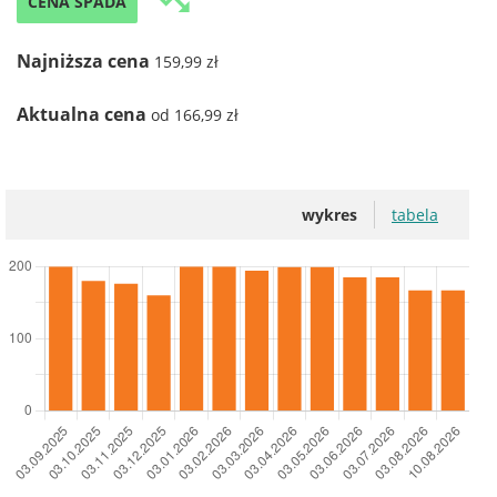
trending_down
CENA SPADA
Najniższa cena
159,99 zł
Aktualna cena
od 166,99 zł
wykres
tabela