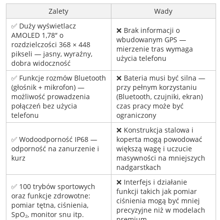
Zalety
Wady
✅ Duży wyświetlacz
❌ Brak informacji o
AMOLED 1,78″ o
wbudowanym GPS —
rozdzielczości 368 × 448
mierzenie tras wymaga
pikseli — jasny, wyraźny,
użycia telefonu
dobra widoczność
✅ Funkcje rozmów Bluetooth
❌ Bateria musi być silna —
(głośnik + mikrofon) —
przy pełnym korzystaniu
możliwość prowadzenia
(Bluetooth, czujniki, ekran)
połączeń bez użycia
czas pracy może być
telefonu
ograniczony
❌ Konstrukcja stalowa i
✅ Wodoodporność IP68 —
koperta mogą powodować
odporność na zanurzenie i
większą wagę i uczucie
kurz
masywności na mniejszych
nadgarstkach
❌ Interfejs i działanie
✅ 100 trybów sportowych
funkcji takich jak pomiar
oraz funkcje zdrowotne:
ciśnienia mogą być mniej
pomiar tętna, ciśnienia,
precyzyjne niż w modelach
SpO₂, monitor snu itp.
premium