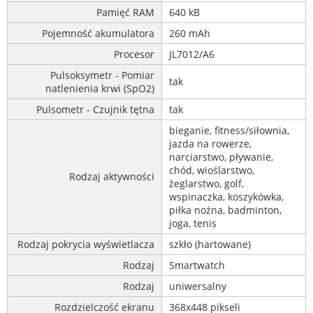
Pamięć RAM
640 kB
Pojemność akumulatora
260 mAh
Procesor
JL7012/A6
Pulsoksymetr - Pomiar
tak
natlenienia krwi (SpO2)
Pulsometr - Czujnik tętna
tak
bieganie, fitness/siłownia,
jazda na rowerze,
narciarstwo, pływanie,
chód, wioślarstwo,
Rodzaj aktywności
żeglarstwo, golf,
wspinaczka, koszykówka,
piłka nożna, badminton,
joga, tenis
Rodzaj pokrycia wyświetlacza
szkło (hartowane)
Rodzaj
Smartwatch
Rodzaj
uniwersalny
Rozdzielczość ekranu
368x448 pikseli