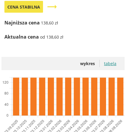
trending_flat
CENA STABILNA
Najniższa cena
138,60 zł
Aktualna cena
od 138,60 zł
wykres
tabela