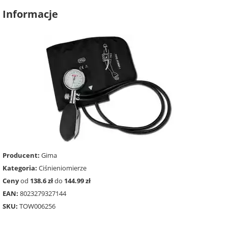
Informacje
Producent:
Gima
Kategoria:
Ciśnieniomierze
Ceny
od
138.6 zł
do
144.99 zł
EAN:
8023279327144
SKU:
TOW006256