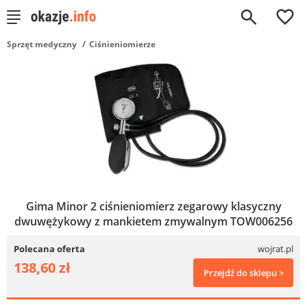
0
Sprzęt medyczny
Ciśnieniomierze
Gima Minor 2 ciśnieniomierz zegarowy klasyczny
dwuwężykowy z mankietem zmywalnym TOW006256
Polecana oferta
wojrat.pl
138,60 zł
Przejdź do sklepu >