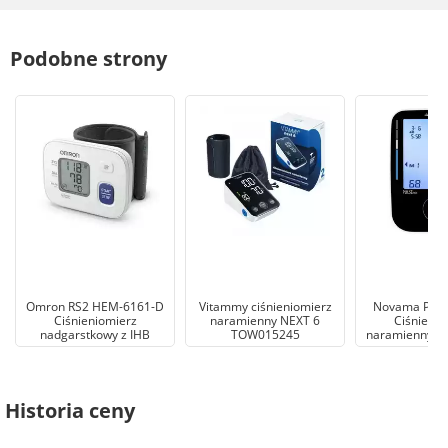
Podobne strony
Omron RS2 HEM-6161-D
Vitammy ciśnieniomierz
Novama PRIM
Ciśnieniomierz
naramienny NEXT 6
Ciśnienio
nadgarstkowy z IHB
TOW015245
naramienny 
Historia ceny