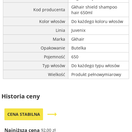
Gkhair shield shampoo
Kod producenta
hair 650ml
Kolor włosów
Do każdego koloru włosów
Linia
Juvenix
Marka
Gkhair
Opakowanie
Butelka
Pojemność
650
Typ włosów
Do każdego typu włosów
Wielkość
Produkt pełnowymiarowy
Historia ceny
trending_flat
CENA STABILNA
Najniższa cena
92,00 zł