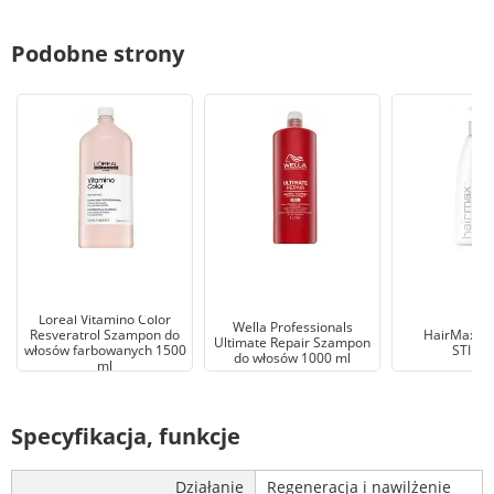
Podobne strony
Loreal Vitamino Color
Wella Professionals
Resveratrol Szampon do
HairMax S
Ultimate Repair Szampon
włosów farbowanych 1500
STIMU
do włosów 1000 ml
ml
Specyfikacja, funkcje
Działanie
Regeneracja i nawilżenie