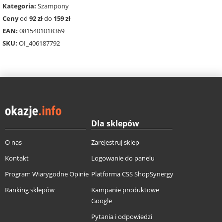
Kategoria:
Szampony
Ceny
od
92 zł
do
159 zł
EAN:
0815401018369
SKU:
OI_406187792
Dla sklepów
O nas
Zarejestruj sklep
Kontakt
Logowanie do panelu
Program Wiarygodne Opinie
Platforma CSS ShopSynergy
Ranking sklepów
Kampanie produktowe
Google
Pytania i odpowiedzi