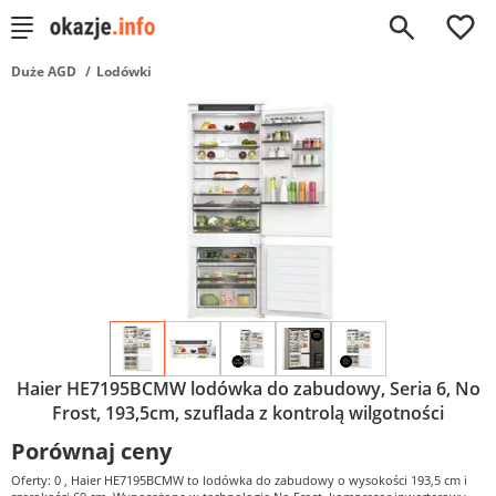
0
Duże AGD
Lodówki
Haier HE7195BCMW lodówka do zabudowy, Seria 6, No
Frost, 193,5cm, szuflada z kontrolą wilgotności
Porównaj ceny
Oferty: 0
, Haier HE7195BCMW to lodówka do zabudowy o wysokości 193,5 cm i