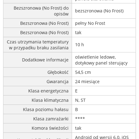
Bezszronowa (No Frost) do
bezszronowa (No Frost)
opisów
Bezszronowa (No Frost)
pełny No Frost
Bezszronowa (No Frost)
tak
Czas utrzymania temperatury
10 h
w przypadku braku zasilania
oświetlenie ledowe,
Dodatkowe informacje
dotykowy panel sterujący
Głębokość
54,5 cm
Gwarancja
24 miesiące
Klasa energetyczna
E
Klasa klimatyczna
N, ST
Klasa poziomu hałasu
B
Klasa zamrażarki
****
Komora świeżości
tak
Android od wersji 6.0, iOS