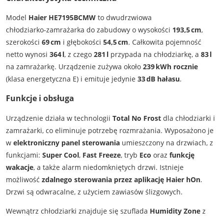
Model
Haier HE7195BCMW
to dwudrzwiowa
chłodziarko‑zamrażarka do zabudowy o wysokości
193,5 cm
,
szerokości
69 cm
i głębokości
54,5 cm
. Całkowita pojemność
netto wynosi
364 l
, z czego
281 l
przypada na chłodziarkę, a
83 l
na zamrażarkę. Urządzenie zużywa około
239 kWh rocznie
(klasa energetyczna E) i emituje jedynie
33 dB hałasu
.
Funkcje i obsługa
Urządzenie działa w technologii
Total No Frost
dla chłodziarki i
zamrażarki, co eliminuje potrzebę rozmrażania. Wyposażono je
w
elektroniczny panel sterowania
umieszczony na drzwiach, z
funkcjami:
Super Cool
,
Fast Freeze
, tryb
Eco
oraz
funkcję
wakacje
, a także alarm niedomkniętych drzwi. Istnieje
możliwość
zdalnego sterowania przez aplikację Haier hOn
.
Drzwi są odwracalne, z użyciem zawiasów ślizgowych.
Wewnątrz chłodziarki znajduje się szuflada
Humidity Zone
z