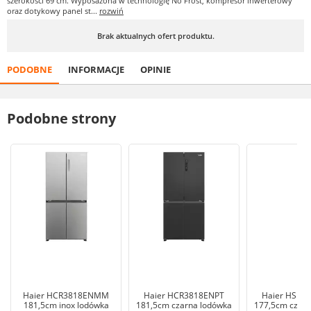
szerokości 69 cm. Wyposażona w technologię No Frost, kompresor inwerterowy
oraz dotykowy panel st...
rozwiń
Brak aktualnych ofert produktu.
PODOBNE
INFORMACJE
OPINIE
Podobne strony
Haier HCR3818ENMM
Haier HCR3818ENPT
Haier HSR3
181,5cm inox lodówka
181,5cm czarna lodówka
177,5cm czarn