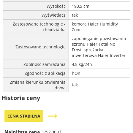
Wysokość
193,5 cm
Wyświetlacz
tak
Zastosowane technologie -
komora Haier Humidity
chłodziarka
Zone
zapobieganie powstawaniu
szronu Haier Total No
Zastosowane technologie
Frost, sprężarka
inwerterowa Haier Inverter
Zdolność zamrażania
4,5 kg/24h
Zgodność z aplikacją
hOn
Zmiana kierunku otwierania
tak
drzwi
Historia ceny
trending_flat
CENA STABILNA
Najniższa cena
3797,00 zł