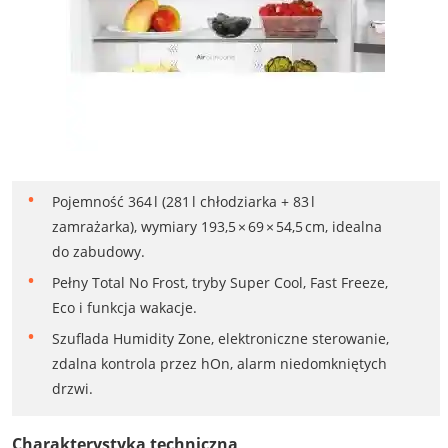
Pojemność 364 l (281 l chłodziarka + 83 l
zamrażarka), wymiary 193,5 × 69 × 54,5 cm, idealna
do zabudowy.
Pełny Total No Frost, tryby Super Cool, Fast Freeze,
Eco i funkcja wakacje.
Szuflada Humidity Zone, elektroniczne sterowanie,
zdalna kontrola przez hOn, alarm niedomkniętych
drzwi.
Charakterystyka techniczna