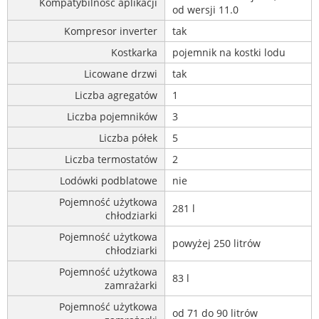
Kompatybilność aplikacji
od wersji 11.0
Kompresor inverter
tak
Kostkarka
pojemnik na kostki lodu
Licowane drzwi
tak
Liczba agregatów
1
Liczba pojemników
3
Liczba półek
5
Liczba termostatów
2
Lodówki podblatowe
nie
Pojemność użytkowa
281 l
chłodziarki
Pojemność użytkowa
powyżej 250 litrów
chłodziarki
Pojemność użytkowa
83 l
zamrażarki
Pojemność użytkowa
od 71 do 90 litrów