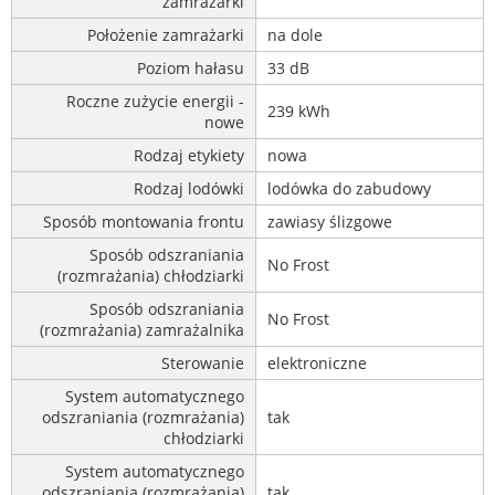
zamrażarki
Położenie zamrażarki
na dole
Poziom hałasu
33 dB
Roczne zużycie energii -
239 kWh
nowe
Rodzaj etykiety
nowa
Rodzaj lodówki
lodówka do zabudowy
Sposób montowania frontu
zawiasy ślizgowe
Sposób odszraniania
No Frost
(rozmrażania) chłodziarki
Sposób odszraniania
No Frost
(rozmrażania) zamrażalnika
Sterowanie
elektroniczne
System automatycznego
odszraniania (rozmrażania)
tak
chłodziarki
System automatycznego
odszraniania (rozmrażania)
tak