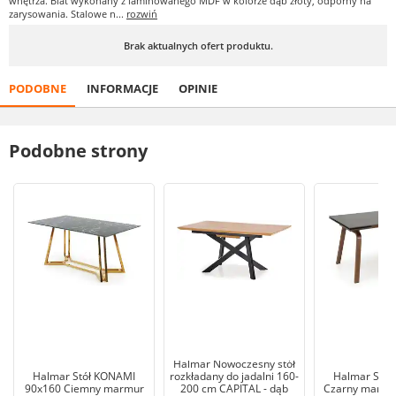
wnętrza. Blat wykonany z laminowanego MDF w kolorze dąb złoty, odporny na
zarysowania. Stalowe n...
rozwiń
Brak aktualnych ofert produktu.
PODOBNE
INFORMACJE
OPINIE
Podobne strony
Halmar Nowoczesny stół
Halmar Stół KONAMI
rozkładany do jadalni 160-
Halmar Stół
90x160 Ciemny marmur
200 cm CAPITAL - dąb
Czarny marmur