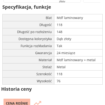
złoty
Specyfikacja, funkcje
Blat
Mdf laminowany
Długość
118
Długość po rozłożeniu
148
Dostępna kolorystyka
Dąb złoty
Funkcja rozkładania
Tak
Gwarancja
24 miesiące
Materiał
Mdf laminowany + metal
Stelaż
Metal
Szerokość
118
Wysokość
76
Historia ceny
trending_up
CENA ROŚNIE