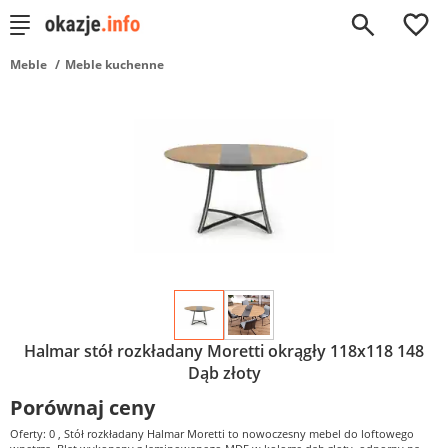
0
Meble
Meble kuchenne
Halmar stół rozkładany Moretti okrągły 118x118 148
Dąb złoty
Porównaj ceny
Oferty: 0
, Stół rozkładany Halmar Moretti to nowoczesny mebel do loftowego