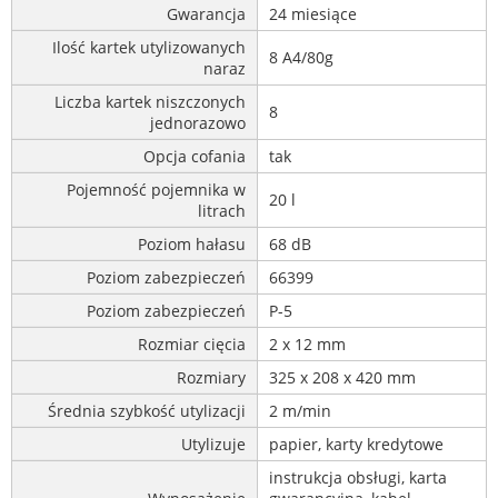
Gwarancja
24 miesiące
Ilość kartek utylizowanych
8 A4/80g
naraz
Liczba kartek niszczonych
8
jednorazowo
Opcja cofania
tak
Pojemność pojemnika w
20 l
litrach
Poziom hałasu
68 dB
Poziom zabezpieczeń
66399
Poziom zabezpieczeń
P-5
Rozmiar cięcia
2 x 12 mm
Rozmiary
325 x 208 x 420 mm
Średnia szybkość utylizacji
2 m/min
Utylizuje
papier, karty kredytowe
instrukcja obsługi, karta