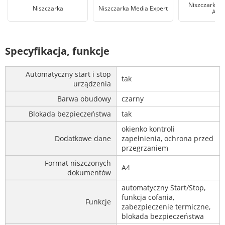
Niszczarka 
Niszczarka
Niszczarka Media Expert
AGD
Specyfikacja, funkcje
Automatyczny start i stop
tak
urządzenia
Barwa obudowy
czarny
Blokada bezpieczeństwa
tak
okienko kontroli
Dodatkowe dane
zapełnienia, ochrona przed
przegrzaniem
Format niszczonych
A4
dokumentów
automatyczny Start/Stop,
funkcja cofania,
Funkcje
zabezpieczenie termiczne,
blokada bezpieczeństwa