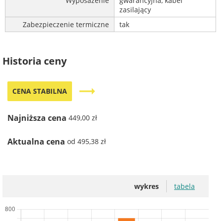
Wyposażenie
gwarancyjna, kabel
zasilający
Zabezpieczenie termiczne
tak
Historia ceny
trending_flat
CENA STABILNA
Najniższa cena
449,00 zł
Aktualna cena
od 495,38 zł
wykres
tabela