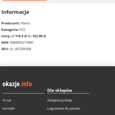
Informacje
Producent:
Plaion
Kategoria:
PS5
Ceny
od
116.5 zł
do
152.99 zł
EAN:
0884095213985
SKU:
OI_407200308
Dla sklepów
O nas
Zarejestruj sklep
Kontakt
Logowanie do panelu