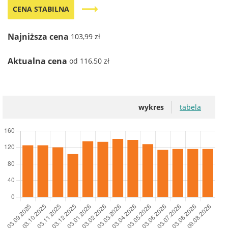
trending_flat
CENA STABILNA
Najniższa cena
103,99 zł
Aktualna cena
od 116,50 zł
wykres
tabela