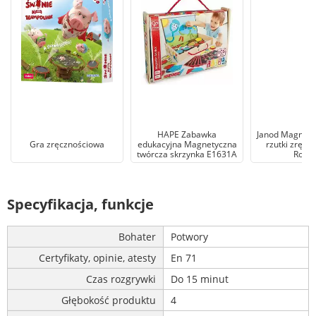
HAPE Zabawka
Janod Magnety
Gra zręcznościowa
edukacyjna Magnetyczna
rzutki zręcz
twórcza skrzynka E1631A
Robot
Specyfikacja, funkcje
Bohater
Potwory
Certyfikaty, opinie, atesty
En 71
Czas rozgrywki
Do 15 minut
Głębokość produktu
4