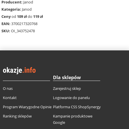
Producent:
Janod
Kategoria:
Janod
Ceny
od
109 zł
do
119 zł
EAN:
3700217320768
SKU:
OI_343752478
Dla sklepów
O nas
Zarejestruj sklep
Kontakt
Logowanie do panelu
Program Wiarygodne Opinie
Platforma CSS ShopSynergy
Ranking sklepów
Kampanie produktowe
Google