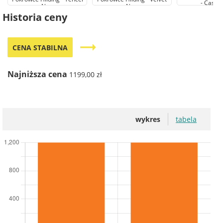
- Cashm
New
New
Historia ceny
trending_flat
CENA STABILNA
Najniższa cena
1199,00 zł
wykres
tabela