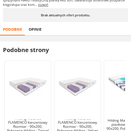
sprężynami HARD i elastyczną pianką Red Soft. Gwarantuje doskonałe podparcie
kręgosłupa oraz kom...
rozwiń
Brak aktualnych ofert produktu.
PODOBNE
OPINIE
Podobne strony
Hilding Materac
Hilding Materac
Hilding Mate
FLAMENCO kieszeniowy
FLAMENCO kieszeniowy
piankowy Ro
Rozmiar - 90x200,
Rozmiar - 90x200,
90x200, Pokrow
Pokrowce Hilding - Tencel
Pokrowce Hilding - Velvet