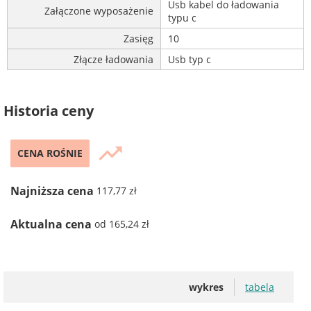
Usb kabel do ładowania
Załączone wyposażenie
typu c
Zasięg
10
Złącze ładowania
Usb typ c
Historia ceny
trending_up
CENA ROŚNIE
Najniższa cena
117,77 zł
Aktualna cena
od 165,24 zł
wykres
tabela