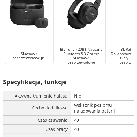
JBL Tune 720BT Nauszne
JBL Reflec
Słuchawki
Bluetooth 5.3 Czarny
Dokanałowe Blu
bezprzewodowe JBL
Słuchawki
Biały Słu
bezprzewodowe
bezprzew
Specyfikacja, funkcje
Aktywne tłumienie hałasu
Nie
Wskaźnik poziomu
Cechy dodatkowe
naładowania baterii
Czas czuwania
40
Czas pracy
40