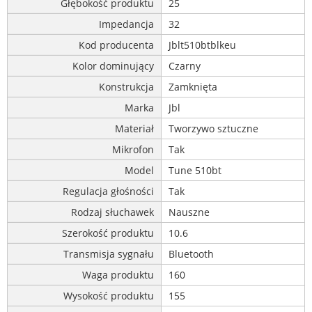
Głębokość produktu
25
Impedancja
32
Kod producenta
Jblt510btblkeu
Kolor dominujący
Czarny
Konstrukcja
Zamknięta
Marka
Jbl
Materiał
Tworzywo sztuczne
Mikrofon
Tak
Model
Tune 510bt
Regulacja głośności
Tak
Rodzaj słuchawek
Nauszne
Szerokość produktu
10.6
Transmisja sygnału
Bluetooth
Waga produktu
160
Wysokość produktu
155